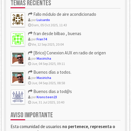
TEMAS RECIENTES
Fallo módulo de aire acondicionado
por
Luisardo
Dom, 05 Oct 2025, 11:43
fran desde bilbao , buenas
por
Fran74
Vie, 12 Sep 2025, 20:04
[Brico] Conexion AUX en radio de origen
por
Masiricha
Jue, 04 Sep 2025, 09:11
Buenos días a todos.
por
Masiricha
Jue, 04 Sep 2025, 08:58
Buenos dias a tod@s
por
Kronsteen23
Jue, 31 Jul 2025, 10:40
AVISO IMPORTANTE
Esta comunidad de usuarios
no pertenece, representa o