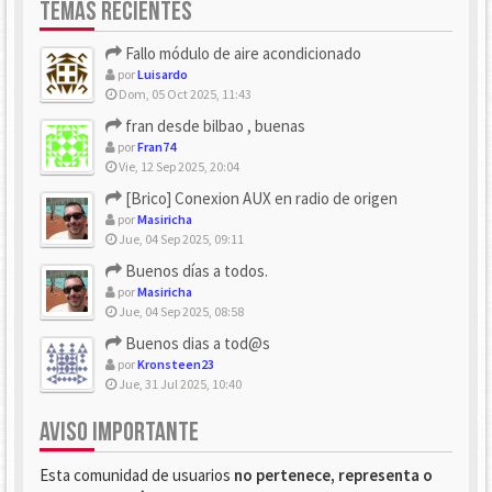
TEMAS RECIENTES
Fallo módulo de aire acondicionado
por
Luisardo
Dom, 05 Oct 2025, 11:43
fran desde bilbao , buenas
por
Fran74
Vie, 12 Sep 2025, 20:04
[Brico] Conexion AUX en radio de origen
por
Masiricha
Jue, 04 Sep 2025, 09:11
Buenos días a todos.
por
Masiricha
Jue, 04 Sep 2025, 08:58
Buenos dias a tod@s
por
Kronsteen23
Jue, 31 Jul 2025, 10:40
AVISO IMPORTANTE
Esta comunidad de usuarios
no pertenece, representa o