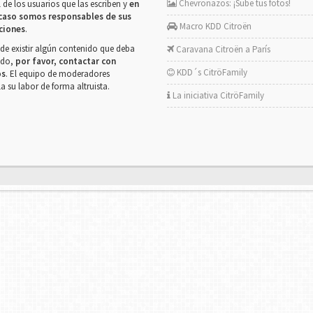
Chevronazos: ¡Sube tus fotos!
 de los usuarios que las escriben y
en
caso somos responsables de sus
Macro KDD Citroën
ciones
.
de existir algún contenido que deba
Caravana Citroën a París
rado,
por favor, contactar con
KDD´s CitröFamily
os
. El equipo de moderadores
la su labor de forma altruista.
La iniciativa CitröFamily