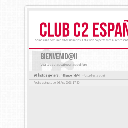
CLUB C2 ESPA
Somos una comunidad de usuarios. Esta web no pertenece ni represent
BIENVENID@!!
Vea todas las categorías del foro
Índice general
Bienvenid@!!
« Usted esta aquí
Fecha actual Jue, 06 Ago 2026, 17:50