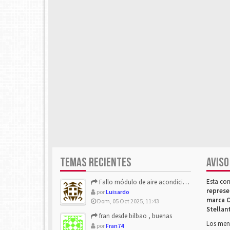
TEMAS RECIENTES
AVISO
Esta co
Fallo módulo de aire acondicionado
represe
por
Luisardo
marca C
Dom, 05 Oct 2025, 11:43
Stellan
fran desde bilbao , buenas
Los mens
por
Fran74