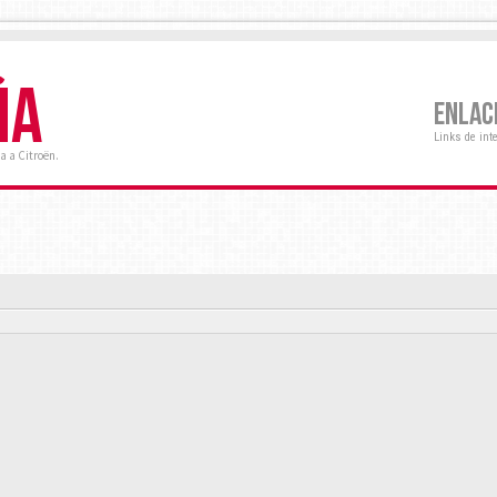
ÑA
ENLAC
Links de int
a a Citroën.