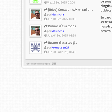
personal
Vie, 12 Sep 2025, 20:04
ningún 
[Brico] Conexion AUX en radio de origen
publica
por
Masiricha
En caso 
Jue, 04 Sep 2025, 09:11
ser reti
Buenos días a todos.
nosotr
desarrol
por
Masiricha
Jue, 04 Sep 2025, 08:58
Buenos dias a tod@s
por
Kronsteen23
Jue, 31 Jul 2025, 10:40
Funcionando con phpBB -