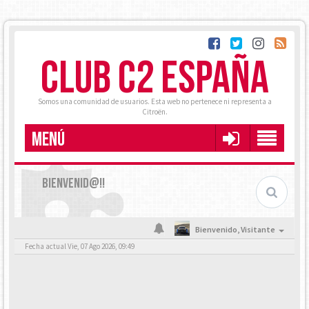
CLUB C2 ESPAÑA
Somos una comunidad de usuarios. Esta web no pertenece ni representa a
Citroën.
MENÚ
BIENVENID@!!
Bienvenido,
Visitante
Fecha actual Vie, 07 Ago 2026, 09:49