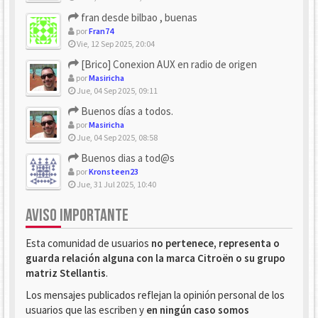
fran desde bilbao , buenas
por
Fran74
Vie, 12 Sep 2025, 20:04
[Brico] Conexion AUX en radio de origen
por
Masiricha
Jue, 04 Sep 2025, 09:11
Buenos días a todos.
por
Masiricha
Jue, 04 Sep 2025, 08:58
Buenos dias a tod@s
por
Kronsteen23
Jue, 31 Jul 2025, 10:40
AVISO IMPORTANTE
Esta comunidad de usuarios
no pertenece, representa o
guarda relación alguna con la marca Citroën o su grupo
matriz Stellantis
.
Los mensajes publicados reflejan la opinión personal de los
usuarios que las escriben y
en ningún caso somos