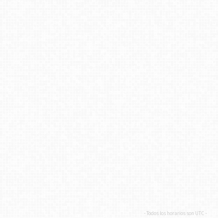
- Todos los horarios son
UTC
-