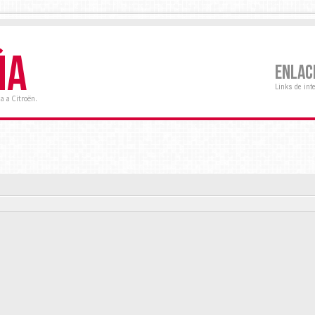
ÑA
ENLAC
Links de int
a a Citroën.