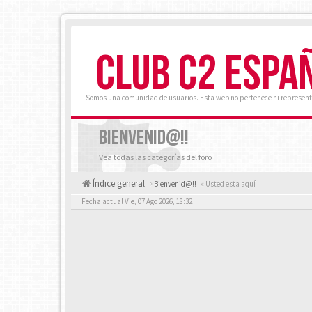
CLUB C2 ESPA
Somos una comunidad de usuarios. Esta web no pertenece ni represent
BIENVENID@!!
Vea todas las categorías del foro
Índice general
Bienvenid@!!
« Usted esta aquí
Fecha actual Vie, 07 Ago 2026, 18:32