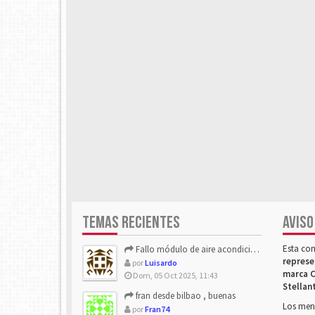
TEMAS RECIENTES
AVISO
Esta co
Fallo módulo de aire acondicionado
represe
por
Luisardo
marca C
Dom, 05 Oct 2025, 11:43
Stellan
fran desde bilbao , buenas
Los mens
por
Fran74