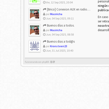
personal
Vie, 12 Sep 2025, 20:04
ningún 
[Brico] Conexion AUX en radio de origen
publica
por
Masiricha
En caso 
Jue, 04 Sep 2025, 09:11
ser reti
Buenos días a todos.
nosotr
desarrol
por
Masiricha
Jue, 04 Sep 2025, 08:58
Buenos dias a tod@s
por
Kronsteen23
Jue, 31 Jul 2025, 10:40
Funcionando con phpBB -