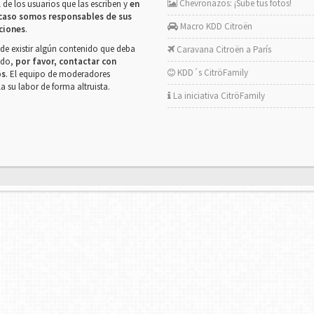
Chevronazos: ¡Sube tus fotos!
 de los usuarios que las escriben y
en
caso somos responsables de sus
Macro KDD Citroën
ciones
.
de existir algún contenido que deba
Caravana Citroën a París
rado,
por favor, contactar con
KDD´s CitröFamily
os
. El equipo de moderadores
la su labor de forma altruista.
La iniciativa CitröFamily