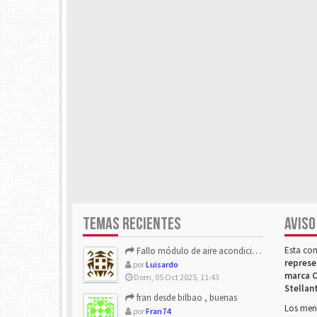
TEMAS RECIENTES
AVISO
Esta co
Fallo módulo de aire acondicionado
represe
por
Luisardo
marca C
Dom, 05 Oct 2025, 11:43
Stellan
fran desde bilbao , buenas
Los mens
por
Fran74