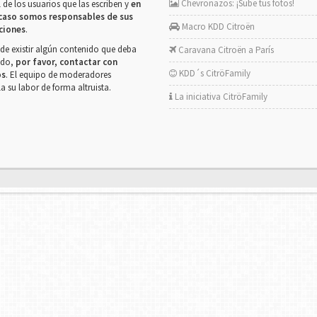
Chevronazos: ¡Sube tus fotos!
 de los usuarios que las escriben y
en
caso somos responsables de sus
Macro KDD Citroën
ciones
.
de existir algún contenido que deba
Caravana Citroën a París
rado,
por favor, contactar con
KDD´s CitröFamily
os
. El equipo de moderadores
la su labor de forma altruista.
La iniciativa CitröFamily