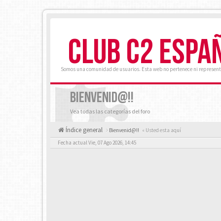
CLUB C2 ESPA
Somos una comunidad de usuarios. Esta web no pertenece ni represent
BIENVENID@!!
Vea todas las categorías del foro
Índice general
Bienvenid@!!
« Usted esta aquí
Fecha actual Vie, 07 Ago 2026, 14:45