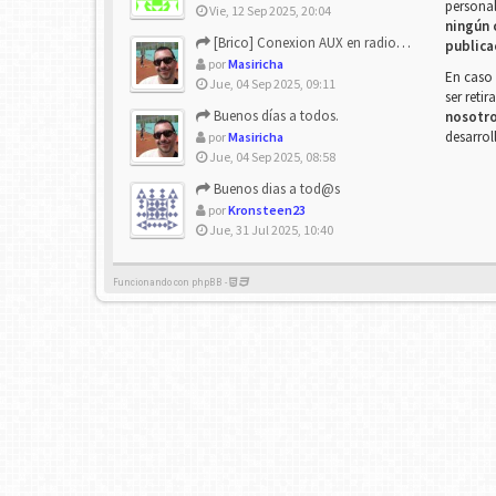
personal
Vie, 12 Sep 2025, 20:04
ningún 
[Brico] Conexion AUX en radio de origen
publica
por
Masiricha
En caso 
Jue, 04 Sep 2025, 09:11
ser reti
Buenos días a todos.
nosotr
desarrol
por
Masiricha
Jue, 04 Sep 2025, 08:58
Buenos dias a tod@s
por
Kronsteen23
Jue, 31 Jul 2025, 10:40
Funcionando con phpBB -