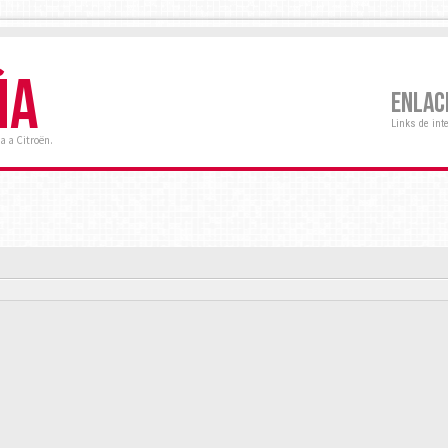
ÑA
ENLAC
Links de int
a a Citroën.