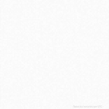
- Todos los horarios son
UTC
-