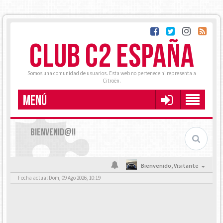
CLUB C2 ESPAÑA
Somos una comunidad de usuarios. Esta web no pertenece ni representa a
Citroën.
MENÚ
BIENVENID@!!
Bienvenido,
Visitante
Fecha actual Dom, 09 Ago 2026, 10:19