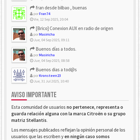
fran desde bilbao , buenas
por
Fran74
Vie, 12 Sep 2025, 20:04
[Brico] Conexion AUX en radio de origen
por
Masiricha
Jue, 04 Sep 2025, 09:11
Buenos días a todos.
por
Masiricha
Jue, 04 Sep 2025, 08:58
Buenos dias a tod@s
por
Kronsteen23
Jue, 31 Jul 2025, 10:40
AVISO IMPORTANTE
Esta comunidad de usuarios
no pertenece, representa o
guarda relación alguna con la marca Citroën o su grupo
matriz Stellantis
.
Los mensajes publicados reflejan la opinión personal de los
usuarios que las escriben y
en ningún caso somos