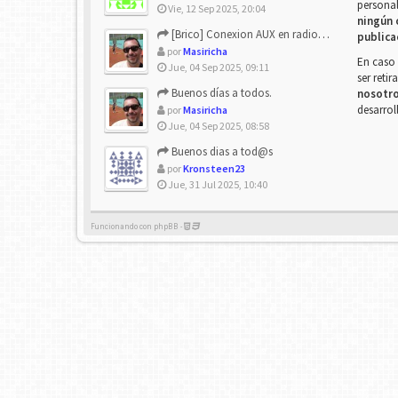
personal
Vie, 12 Sep 2025, 20:04
ningún 
[Brico] Conexion AUX en radio de origen
publica
por
Masiricha
En caso 
Jue, 04 Sep 2025, 09:11
ser reti
Buenos días a todos.
nosotr
desarrol
por
Masiricha
Jue, 04 Sep 2025, 08:58
Buenos dias a tod@s
por
Kronsteen23
Jue, 31 Jul 2025, 10:40
Funcionando con phpBB -