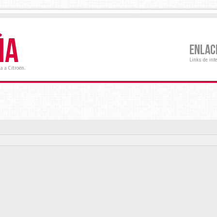
ÑA
ENLAC
Links de int
a a Citroën.