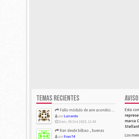
TEMAS RECIENTES
AVISO
Esta co
Fallo módulo de aire acondicionado
represe
por
Luisardo
marca C
Dom, 05 Oct 2025, 11:43
Stellan
fran desde bilbao , buenas
Los mens
por
Fran74