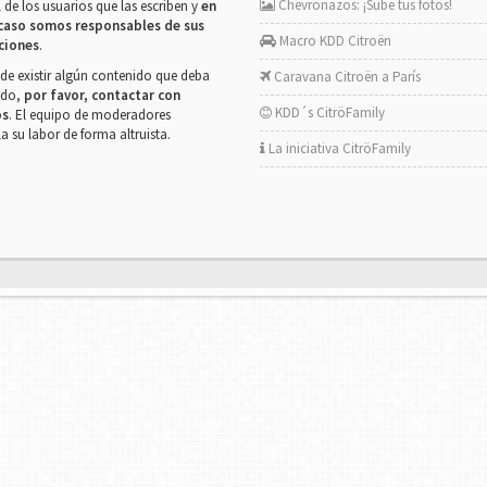
Chevronazos: ¡Sube tus fotos!
 de los usuarios que las escriben y
en
caso somos responsables de sus
Macro KDD Citroën
ciones
.
de existir algún contenido que deba
Caravana Citroën a París
rado,
por favor, contactar con
KDD´s CitröFamily
os
. El equipo de moderadores
la su labor de forma altruista.
La iniciativa CitröFamily