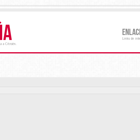
ÑA
ENLAC
Links de int
a a Citroën.