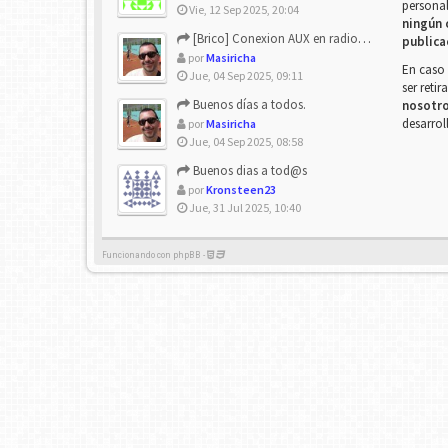
personal
Vie, 12 Sep 2025, 20:04
ningún 
[Brico] Conexion AUX en radio de origen
publica
por
Masiricha
En caso 
Jue, 04 Sep 2025, 09:11
ser reti
Buenos días a todos.
nosotr
desarrol
por
Masiricha
Jue, 04 Sep 2025, 08:58
Buenos dias a tod@s
por
Kronsteen23
Jue, 31 Jul 2025, 10:40
Funcionando con phpBB -