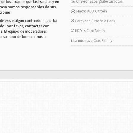
Chevronazos: ¡Sube tus fotos!
 de los usuarios que las escriben y
en
caso somos responsables de sus
Macro KDD Citroën
ciones
.
de existir algún contenido que deba
Caravana Citroën a París
rado,
por favor, contactar con
KDD´s CitröFamily
os
. El equipo de moderadores
la su labor de forma altruista.
La iniciativa CitröFamily