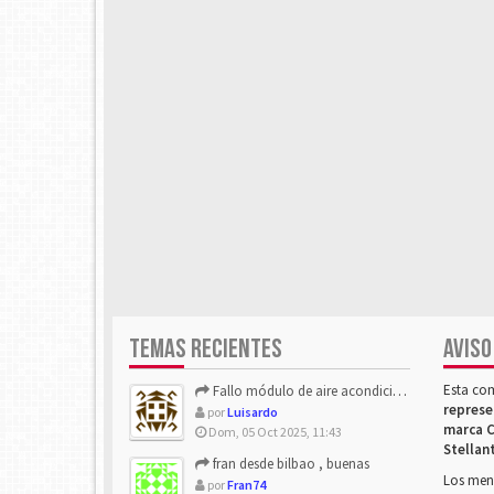
TEMAS RECIENTES
AVISO
Esta co
Fallo módulo de aire acondicionado
represe
por
Luisardo
marca C
Dom, 05 Oct 2025, 11:43
Stellan
fran desde bilbao , buenas
Los mens
por
Fran74