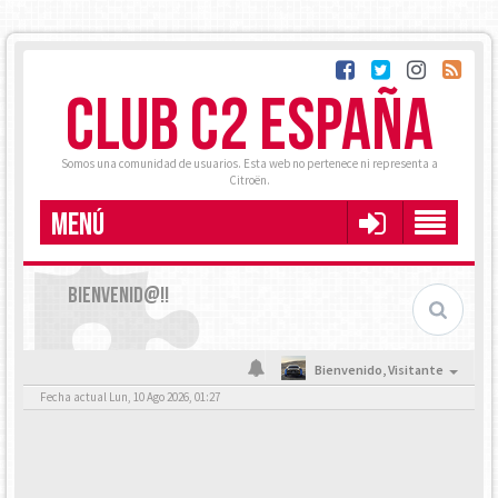
CLUB C2 ESPAÑA
Somos una comunidad de usuarios. Esta web no pertenece ni representa a
Citroën.
MENÚ
BIENVENID@!!
Bienvenido,
Visitante
Fecha actual Lun, 10 Ago 2026, 01:27