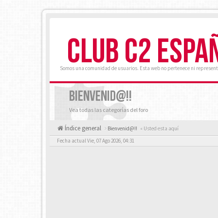
CLUB C2 ESPA
Somos una comunidad de usuarios. Esta web no pertenece ni represent
BIENVENID@!!
Vea todas las categorías del foro
Índice general
Bienvenid@!!
« Usted esta aquí
Fecha actual Vie, 07 Ago 2026, 04:31