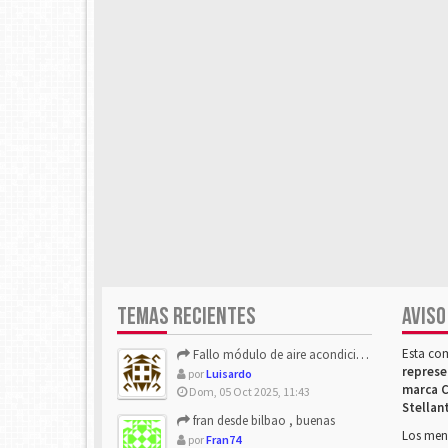
TEMAS RECIENTES
AVISO
Esta co
Fallo módulo de aire acondicionado
represe
por
Luisardo
marca C
Dom, 05 Oct 2025, 11:43
Stellan
fran desde bilbao , buenas
Los mens
por
Fran74