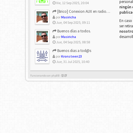
personal
Vie, 12 Sep 2025, 20:04
ningún 
[Brico] Conexion AUX en radio de origen
publica
por
Masiricha
En caso 
Jue, 04 Sep 2025, 09:11
ser reti
Buenos días a todos.
nosotr
desarrol
por
Masiricha
Jue, 04 Sep 2025, 08:58
Buenos dias a tod@s
por
Kronsteen23
Jue, 31 Jul 2025, 10:40
Funcionando con phpBB -