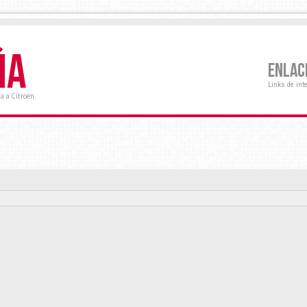
ÑA
ENLAC
Links de int
a a Citroën.