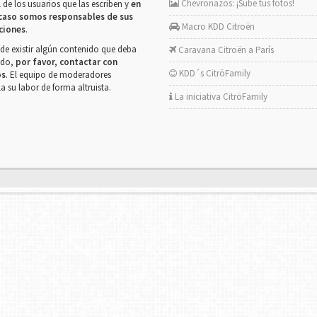
Chevronazos: ¡Sube tus fotos!
 de los usuarios que las escriben y
en
caso somos responsables de sus
Macro KDD Citroën
ciones
.
de existir algún contenido que deba
Caravana Citroën a París
rado,
por favor, contactar con
KDD´s CitröFamily
os
. El equipo de moderadores
la su labor de forma altruista.
La iniciativa CitröFamily