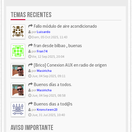
TEMAS RECIENTES
Fallo módulo de aire acondicionado
por
Luisardo
Dom, 05 Oct 2025, 11:43
fran desde bilbao , buenas
por
Fran74
Vie, 12 Sep 2025, 20:04
[Brico] Conexion AUX en radio de origen
por
Masiricha
Jue, 04 Sep 2025, 09:11
Buenos días a todos.
por
Masiricha
Jue, 04 Sep 2025, 08:58
Buenos dias a tod@s
por
Kronsteen23
Jue, 31 Jul 2025, 10:40
AVISO IMPORTANTE