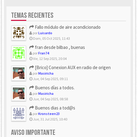
TEMAS RECIENTES
Fallo módulo de aire acondicionado
por
Luisardo
Dom, 05 Oct 2025, 11:43
fran desde bilbao , buenas
por
Fran74
Vie, 12 Sep 2025, 20:04
[Brico] Conexion AUX en radio de origen
por
Masiricha
Jue, 04 Sep 2025, 09:11
Buenos días a todos.
por
Masiricha
Jue, 04 Sep 2025, 08:58
Buenos dias a tod@s
por
Kronsteen23
Jue, 31 Jul 2025, 10:40
AVISO IMPORTANTE