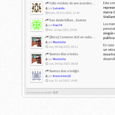
Esta co
Fallo módulo de aire acondicionado
represe
por
Luisardo
marca C
Dom, 05 Oct 2025, 11:43
Stellan
fran desde bilbao , buenas
Los mens
por
Fran74
personal
Vie, 12 Sep 2025, 20:04
ningún 
[Brico] Conexion AUX en radio de origen
publica
por
Masiricha
En caso 
Jue, 04 Sep 2025, 09:11
ser reti
Buenos días a todos.
nosotr
desarrol
por
Masiricha
Jue, 04 Sep 2025, 08:58
Buenos dias a tod@s
por
Kronsteen23
Jue, 31 Jul 2025, 10:40
Funcionando con phpBB -