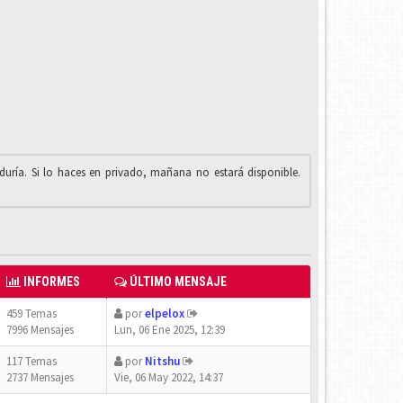
iduría. Si lo haces en privado, mañana no estará disponible.
INFORMES
ÚLTIMO MENSAJE
459 Temas
por
elpelox
7996 Mensajes
Lun, 06 Ene 2025, 12:39
117 Temas
por
Nitshu
2737 Mensajes
Vie, 06 May 2022, 14:37