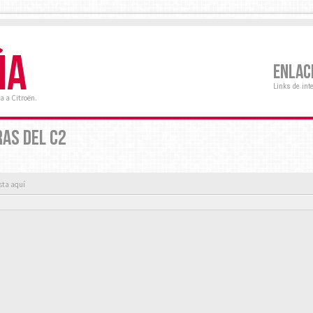
ÑA
ENLAC
Links de int
a a Citroën.
RAS DEL C2
sta aquí