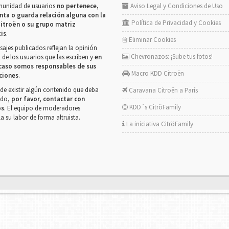
munidad de usuarios
no pertenece,
Aviso Legal y Condiciones de Uso
nta o guarda relación alguna con la
Política de Privacidad y Cookies
itroën o su grupo matriz
tis
.
Eliminar Cookies
ajes publicados reflejan la opinión
Chevronazos: ¡Sube tus fotos!
 de los usuarios que las escriben y
en
caso somos responsables de sus
Macro KDD Citroën
ciones
.
de existir algún contenido que deba
Caravana Citroën a París
rado,
por favor, contactar con
KDD´s CitröFamily
os
. El equipo de moderadores
la su labor de forma altruista.
La iniciativa CitröFamily