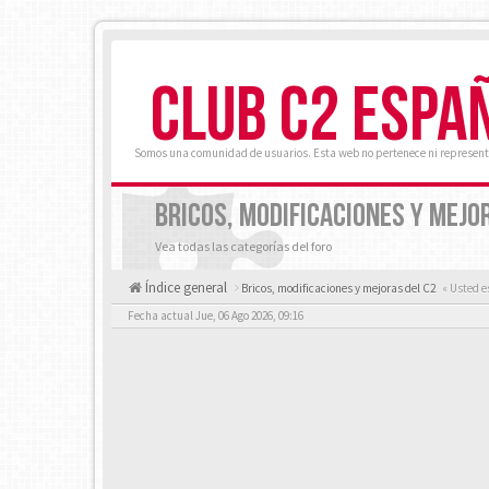
CLUB C2 ESPA
Somos una comunidad de usuarios. Esta web no pertenece ni represent
BRICOS, MODIFICACIONES Y MEJO
Vea todas las categorías del foro
Índice general
Bricos, modificaciones y mejoras del C2
« Usted e
Fecha actual Jue, 06 Ago 2026, 09:16