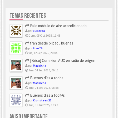
TEMAS RECIENTES
Fallo módulo de aire acondicionado
por
Luisardo
Dom, 05 Oct 2025, 11:43
fran desde bilbao , buenas
por
Fran74
Vie, 12 Sep 2025, 20:04
[Brico] Conexion AUX en radio de origen
por
Masiricha
Jue, 04 Sep 2025, 09:11
Buenos días a todos.
por
Masiricha
Jue, 04 Sep 2025, 08:58
Buenos dias a tod@s
por
Kronsteen23
Jue, 31 Jul 2025, 10:40
AVISO IMPORTANTE