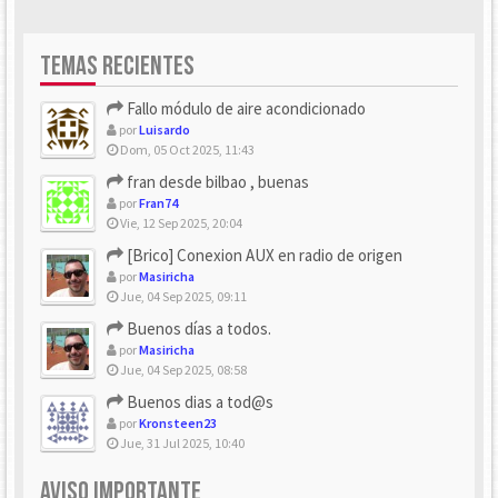
TEMAS RECIENTES
Fallo módulo de aire acondicionado
por
Luisardo
Dom, 05 Oct 2025, 11:43
fran desde bilbao , buenas
por
Fran74
Vie, 12 Sep 2025, 20:04
[Brico] Conexion AUX en radio de origen
por
Masiricha
Jue, 04 Sep 2025, 09:11
Buenos días a todos.
por
Masiricha
Jue, 04 Sep 2025, 08:58
Buenos dias a tod@s
por
Kronsteen23
Jue, 31 Jul 2025, 10:40
AVISO IMPORTANTE