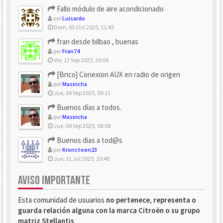
Fallo módulo de aire acondicionado
por
Luisardo
Dom, 05 Oct 2025, 11:43
fran desde bilbao , buenas
por
Fran74
Vie, 12 Sep 2025, 20:04
[Brico] Conexion AUX en radio de origen
por
Masiricha
Jue, 04 Sep 2025, 09:11
Buenos días a todos.
por
Masiricha
Jue, 04 Sep 2025, 08:58
Buenos dias a tod@s
por
Kronsteen23
Jue, 31 Jul 2025, 10:40
AVISO IMPORTANTE
Esta comunidad de usuarios
no pertenece, representa o
guarda relación alguna con la marca Citroën o su grupo
matriz Stellantis
.