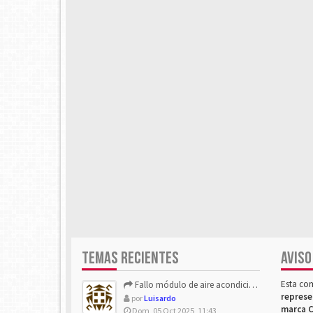
TEMAS RECIENTES
AVISO
Esta co
Fallo módulo de aire acondicionado
represe
por
Luisardo
marca C
Dom, 05 Oct 2025, 11:43