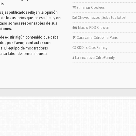
tis
.
Eliminar Cookies
ajes publicados reflejan la opinión
Chevronazos: ¡Sube tus fotos!
 de los usuarios que las escriben y
en
caso somos responsables de sus
Macro KDD Citroën
ciones
.
de existir algún contenido que deba
Caravana Citroën a París
rado,
por favor, contactar con
KDD´s CitröFamily
os
. El equipo de moderadores
la su labor de forma altruista.
La iniciativa CitröFamily