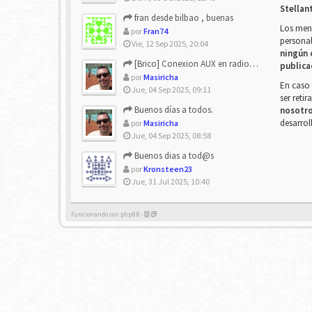
Stellan
fran desde bilbao , buenas
Los mens
por
Fran74
personal
Vie, 12 Sep 2025, 20:04
ningún 
[Brico] Conexion AUX en radio de origen
publica
por
Masiricha
En caso 
Jue, 04 Sep 2025, 09:11
ser reti
Buenos días a todos.
nosotr
desarrol
por
Masiricha
Jue, 04 Sep 2025, 08:58
Buenos dias a tod@s
por
Kronsteen23
Jue, 31 Jul 2025, 10:40
Funcionando con phpBB -