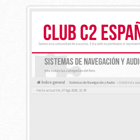
CLUB C2 ESPA
Somos una comunidad de usuarios. Esta web no pertenece ni represent
SISTEMAS DE NAVEGACIÓN Y AUDI
Vea todas las categorías del foro
Índice general
Sistemas de Navegación y Audio
« Usted esta aqu
Fecha actual Vie, 07 Ago 2026, 21:39