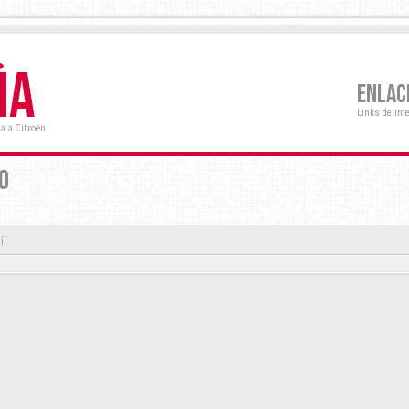
ÑA
ENLAC
Links de int
a a Citroën.
O
í