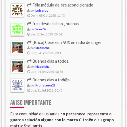
Fallo módulo de aire acondicionado
por
Luisardo
Dom, 05 Oct 2025, 11:43
fran desde bilbao , buenas
por
Fran74
Vie, 12 Sep 2025, 20:04
[Brico] Conexion AUX en radio de origen
por
Masiricha
Jue, 04 Sep 2025, 09:11
Buenos días a todos.
por
Masiricha
Jue, 04 Sep 2025, 08:58
Buenos dias a tod@s
por
Kronsteen23
Jue, 31 Jul 2025, 10:40
AVISO IMPORTANTE
Esta comunidad de usuarios
no pertenece, representa o
guarda relación alguna con la marca Citroën o su grupo
matriz Stellantis
.