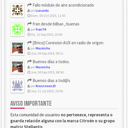
Fallo módulo de aire acondicionado
por
Luisardo
Dom, 05 Oct 2025, 11:43
fran desde bilbao , buenas
por
Fran74
Vie, 12 Sep 2025, 20:04
[Brico] Conexion AUX en radio de origen
por
Masiricha
Jue, 04 Sep 2025, 09:11
Buenos días a todos.
por
Masiricha
Jue, 04 Sep 2025, 08:58
Buenos dias a tod@s
por
Kronsteen23
Jue, 31 Jul 2025, 10:40
AVISO IMPORTANTE
Esta comunidad de usuarios
no pertenece, representa o
guarda relación alguna con la marca Citroën o su grupo
matriz Stellantis
.