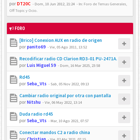
por
DT20C
-
Dom, 10 Jun 2012, 21:24
- In:
Foro de Temas Generales,
Off Topic y Ocio.
FORO
[Brico] Conexion AUX en radio de origen
por
panito69
-
Vie, 05 Ago 2011, 13:52
Recodificar radio CD Clarion RD3-01 PU-2471A.
por
Luis Miguel 59
-
Dom, 16 Mar 2025, 23:58
Rd45
por
Seba_Vts
-
Sab, 05 Nov 2022, 09:13
Cambiar radio original por otra con pantalla
por
Nitshu
-
Vie, 06 May 2022, 13:14
Duda radio rd45
por
Seba_Vts
-
Mar, 10 Ago 2021, 07:57
Conectar mandos C2 a radio china
por
Christian
-
Vie, 02 Abr 2021, 07:15