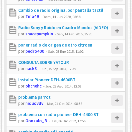
Cambio de radio original por pantalla tactil
por
Tino49
-
Dom, 14 Jun 2020, 08:38
Radio Sony y Ruido en Cuadro Mandos (VIDEO)
por
spacepumpkin
-
Sab, 14 Feb 2015, 15:20
poner radio de origen de otro citroen
por
pedro400
-
Sab, 03 Ene 2015, 11:02
CONSULTA SOBRE YATOUR
por
nack8
-
Lun, 15 Sep 2014, 17:39
Instalar Pioneer DEH-4600BT
por
ohcnehc
-
Jue, 28 Ago 2014, 12:03
problema parrot
por
niduovdv
-
Mar, 21 Oct 2014, 08:38
problema con radio pioneer DEH-4400 BT
por
Gonzalo_B
-
Jue, 06 Dic 2012, 17:56
cambio de radio rd3 por rd4