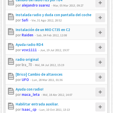
por
alejandro suarez
-
Mar, 05 Mar 2013, 09:27
Instalada radio y duda con pantalla del coche
por
Safi
-
Vie, 31 Ago 2012, 20:52
Instalación de un MIO C735 en C2
por
Raiden
-
Sab, 04 Feb 2012, 12:08
Ayuda radio RD4
por
vcvc1111
-
Jue, 19 Jul 2012, 19:37
radio original
por
lira_70
-
Mié, 04 Jul 2012, 15:19
[Brico] Cambio de altavoces
por
UFO
-
Lun, 28 Mar 2011, 01:36
Ayuda con radio!
por
maca_leta
-
Mié, 18 Abr 2012, 14:07
Habilitar entrada auxiliar.
por
Isaac_cp
-
Lun, 10 Oct 2011, 13:13