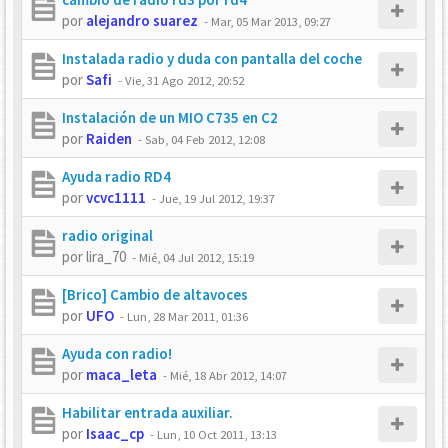
por
alejandro suarez
-
Mar, 05 Mar 2013, 09:27
Instalada radio y duda con pantalla del coche
por
Safi
-
Vie, 31 Ago 2012, 20:52
Instalación de un MIO C735 en C2
por
Raiden
-
Sab, 04 Feb 2012, 12:08
Ayuda radio RD4
por
vcvc1111
-
Jue, 19 Jul 2012, 19:37
radio original
por
lira_70
-
Mié, 04 Jul 2012, 15:19
[Brico] Cambio de altavoces
por
UFO
-
Lun, 28 Mar 2011, 01:36
Ayuda con radio!
por
maca_leta
-
Mié, 18 Abr 2012, 14:07
Habilitar entrada auxiliar.
por
Isaac_cp
-
Lun, 10 Oct 2011, 13:13