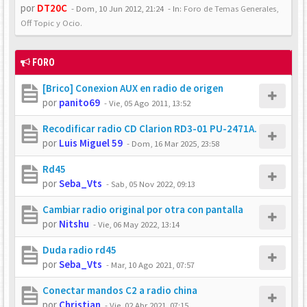
por
DT20C
-
Dom, 10 Jun 2012, 21:24
- In:
Foro de Temas Generales,
Off Topic y Ocio.
FORO
[Brico] Conexion AUX en radio de origen
por
panito69
-
Vie, 05 Ago 2011, 13:52
Recodificar radio CD Clarion RD3-01 PU-2471A.
por
Luis Miguel 59
-
Dom, 16 Mar 2025, 23:58
Rd45
por
Seba_Vts
-
Sab, 05 Nov 2022, 09:13
Cambiar radio original por otra con pantalla
por
Nitshu
-
Vie, 06 May 2022, 13:14
Duda radio rd45
por
Seba_Vts
-
Mar, 10 Ago 2021, 07:57
Conectar mandos C2 a radio china
por
Christian
-
Vie, 02 Abr 2021, 07:15