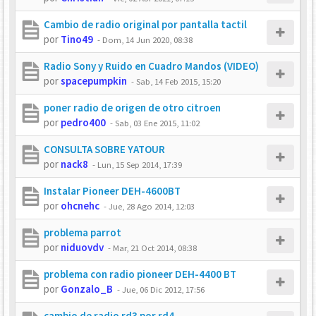
Cambio de radio original por pantalla tactil
por
Tino49
-
Dom, 14 Jun 2020, 08:38
Radio Sony y Ruido en Cuadro Mandos (VIDEO)
por
spacepumpkin
-
Sab, 14 Feb 2015, 15:20
poner radio de origen de otro citroen
por
pedro400
-
Sab, 03 Ene 2015, 11:02
CONSULTA SOBRE YATOUR
por
nack8
-
Lun, 15 Sep 2014, 17:39
Instalar Pioneer DEH-4600BT
por
ohcnehc
-
Jue, 28 Ago 2014, 12:03
problema parrot
por
niduovdv
-
Mar, 21 Oct 2014, 08:38
problema con radio pioneer DEH-4400 BT
por
Gonzalo_B
-
Jue, 06 Dic 2012, 17:56
cambio de radio rd3 por rd4