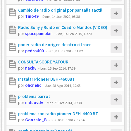
Cambio de radio original por pantalla tactil
por
Tino49
-
Dom, 14 Jun 2020, 08:38
Radio Sony y Ruido en Cuadro Mandos (VIDEO)
por
spacepumpkin
-
Sab, 14 Feb 2015, 15:20
poner radio de origen de otro citroen
por
pedro400
-
Sab, 03 Ene 2015, 11:02
CONSULTA SOBRE YATOUR
por
nack8
-
Lun, 15 Sep 2014, 17:39
Instalar Pioneer DEH-4600BT
por
ohcnehc
-
Jue, 28 Ago 2014, 12:03
problema parrot
por
niduovdv
-
Mar, 21 Oct 2014, 08:38
problema con radio pioneer DEH-4400 BT
por
Gonzalo_B
-
Jue, 06 Dic 2012, 17:56
cambio de radio rd3 por rd4