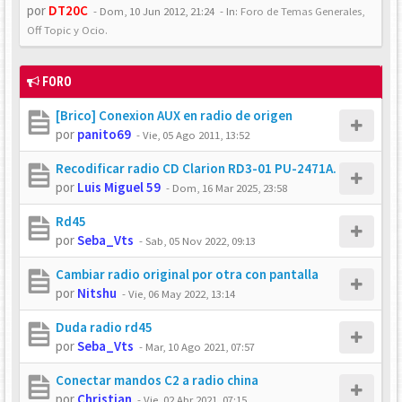
por
DT20C
-
Dom, 10 Jun 2012, 21:24
- In:
Foro de Temas Generales,
Off Topic y Ocio.
FORO
[Brico] Conexion AUX en radio de origen
por
panito69
-
Vie, 05 Ago 2011, 13:52
Recodificar radio CD Clarion RD3-01 PU-2471A.
por
Luis Miguel 59
-
Dom, 16 Mar 2025, 23:58
Rd45
por
Seba_Vts
-
Sab, 05 Nov 2022, 09:13
Cambiar radio original por otra con pantalla
por
Nitshu
-
Vie, 06 May 2022, 13:14
Duda radio rd45
por
Seba_Vts
-
Mar, 10 Ago 2021, 07:57
Conectar mandos C2 a radio china
por
Christian
-
Vie, 02 Abr 2021, 07:15