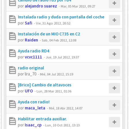
por
alejandro suarez
-
Mar, 05 Mar 2013, 09:27
Instalada radio y duda con pantalla del coche
por
Safi
-
Vie, 31 Ago 2012, 20:52
Instalación de un MIO C735 en C2
por
Raiden
-
Sab, 04 Feb 2012, 12:08
Ayuda radio RD4
por
vcvc1111
-
Jue, 19 Jul 2012, 19:37
radio original
por
lira_70
-
Mié, 04 Jul 2012, 15:19
[Brico] Cambio de altavoces
por
UFO
-
Lun, 28 Mar 2011, 01:36
Ayuda con radio!
por
maca_leta
-
Mié, 18 Abr 2012, 14:07
Habilitar entrada auxiliar.
por
Isaac_cp
-
Lun, 10 Oct 2011, 13:13