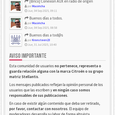
[Brico] Conexion AUX en radio de origen
por
Masiricha
Jue, 04 Sep 2025, 09:11
Buenos días a todos.
por
Masiricha
Jue, 04 Sep 2025, 08:58
Buenos dias a tod@s
por
Kronsteen23
Jue, 31 Jul 2025, 10:40
AVISO IMPORTANTE
Esta comunidad de usuarios
no pertenece, representa o
guarda relación alguna con la marca Citroën o su grupo
matriz Stellantis
.
Los mensajes publicados reflejan la opinión personal de los
usuarios que las escriben y
en ningún caso somos
responsables de sus publicaciones
.
En caso de existir algún contenido que deba ser retirado,
por favor, contactar con nosotros
. El equipo de
moderadores desarrolla su labor de forma altruista.