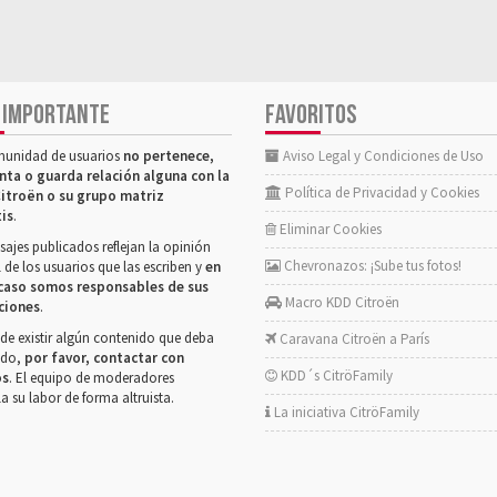
 IMPORTANTE
FAVORITOS
munidad de usuarios
no pertenece,
Aviso Legal y Condiciones de Uso
nta o guarda relación alguna con la
Política de Privacidad y Cookies
itroën o su grupo matriz
tis
.
Eliminar Cookies
ajes publicados reflejan la opinión
Chevronazos: ¡Sube tus fotos!
 de los usuarios que las escriben y
en
caso somos responsables de sus
Macro KDD Citroën
ciones
.
de existir algún contenido que deba
Caravana Citroën a París
rado,
por favor, contactar con
KDD´s CitröFamily
os
. El equipo de moderadores
la su labor de forma altruista.
La iniciativa CitröFamily