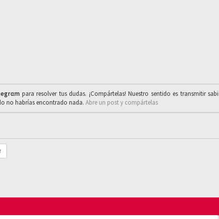
legrαm
para resolver tus dudas. ¡Compártelas! Nuestro sentido es transmitir sab
ado no habrías encontrado nada.
Abre un post y compártelas
r