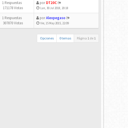
1 Respuestas
por
DT20C
171178 Vistas
Lun, 30 Jul 2018, 20:18
1 Respuestas
por
Alexpegaso
307870 Vistas
Vie, 15 May 2015, 22:09
Opciones
0 temas
Página
1
de
1