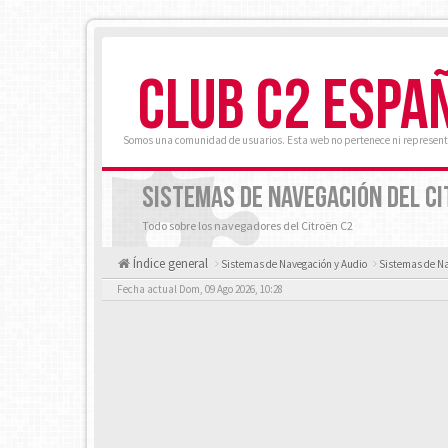
CLUB C2 ESPA
Somos una comunidad de usuarios. Esta web no pertenece ni represent
SISTEMAS DE NAVEGACIÓN DEL CI
Todo sobre los navegadores del Citroën C2
Índice general
Sistemas de Navegación y Audio
Sistemas de Na
Fecha actual Dom, 09 Ago 2026, 10:28