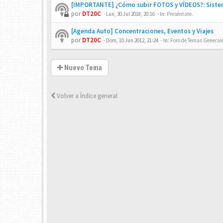
[IMPORTANTE] ¿Cómo subir FOTOS y VÍDEOS?: Siste
por
DT20C
-
Lun, 30 Jul 2018, 20:16
- In:
Preséntate.
[Agenda Auto] Concentraciones, Eventos y Viajes
por
DT20C
-
Dom, 10 Jun 2012, 21:24
- In:
Foro de Temas Generales
Nuevo Tema
Volver a Índice general