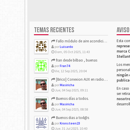
TEMAS RECIENTES
AVISO
Esta co
Fallo módulo de aire acondicionado
represe
por
Luisardo
marca C
Dom, 05 Oct 2025, 11:43
Stellan
fran desde bilbao , buenas
Los mens
por
Fran74
personal
Vie, 12 Sep 2025, 20:04
ningún 
[Brico] Conexion AUX en radio de origen
publica
por
Masiricha
En caso 
Jue, 04 Sep 2025, 09:11
ser reti
Buenos días a todos.
nosotr
desarrol
por
Masiricha
Jue, 04 Sep 2025, 08:58
Buenos dias a tod@s
por
Kronsteen23
Jue, 31 Jul 2025, 10:40