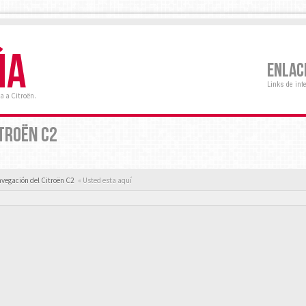
ÑA
ENLAC
Links de int
a a Citroën.
TROËN C2
vegación del Citroën C2
« Usted esta aquí