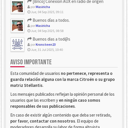
[Brico] Conexion AUX en radio de origen
por
Masiricha
Jue, 04 Sep 2025, 09:11
Buenos días a todos.
por
Masiricha
Jue, 04 Sep 2025, 08:58
Buenos dias a tod@s
por
Kronsteen23
Jue, 31 Jul 2025, 10:40
AVISO IMPORTANTE
Esta comunidad de usuarios
no pertenece, representa o
guarda relación alguna con la marca Citroën o su grupo
matriz Stellantis
.
Los mensajes publicados reflejan la opinión personal de los
usuarios que las escriben y
en ningún caso somos
responsables de sus publicaciones
.
En caso de existir algún contenido que deba ser retirado,
por favor, contactar con nosotros
. El equipo de
moderadores desarrolla su labor de forma altruista.