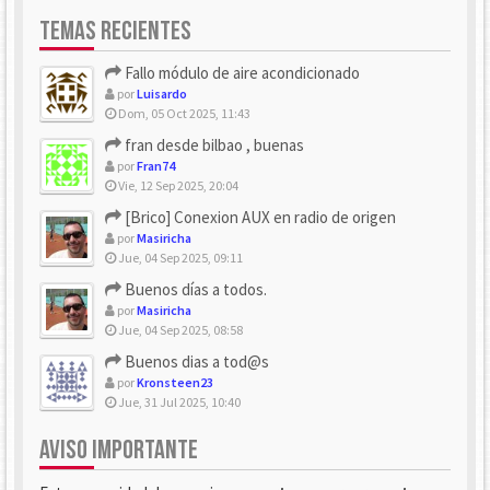
TEMAS RECIENTES
Fallo módulo de aire acondicionado
por
Luisardo
Dom, 05 Oct 2025, 11:43
fran desde bilbao , buenas
por
Fran74
Vie, 12 Sep 2025, 20:04
[Brico] Conexion AUX en radio de origen
por
Masiricha
Jue, 04 Sep 2025, 09:11
Buenos días a todos.
por
Masiricha
Jue, 04 Sep 2025, 08:58
Buenos dias a tod@s
por
Kronsteen23
Jue, 31 Jul 2025, 10:40
AVISO IMPORTANTE