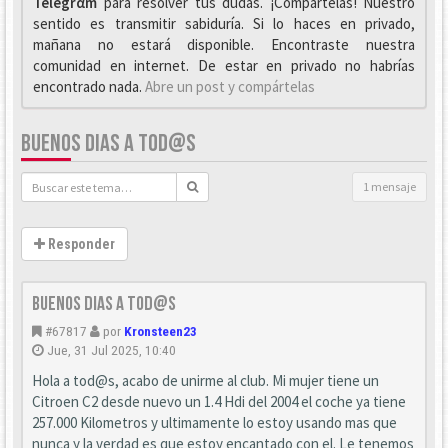
Telegrαm
para resolver tus dudas. ¡Compártelas! Nuestro
sentido es transmitir sabiduría. Si lo haces en privado,
mañana no estará disponible. Encontraste nuestra
comunidad en internet. De estar en privado no habrías
encontrado nada.
Abre un post y compártelas
BUENOS DIAS A TOD@S
1 mensaje
Responder
Buenos dias a tod@s
#67817
por
Kronsteen23
Jue, 31 Jul 2025, 10:40
Hola a tod@s, acabo de unirme al club. Mi mujer tiene un
Citroen C2 desde nuevo un 1.4 Hdi del 2004 el coche ya tiene
257.000 Kilometros y ultimamente lo estoy usando mas que
nunca y la verdad es que estoy encantado con el. Le tenemos