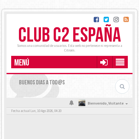
CLUB C2 ESPAÑA
Somos una comunidad de usuarios. Esta web no pertenece ni representa a
Citroën.
MENÚ
BUENOS DIAS A TOD@S
Bienvenido,
Visitante
Fecha actual Lun, 10 Ago 2026, 04:20