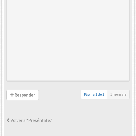
Página
1
de
1
1 mensaje
Responder
Volver a “Preséntate.”