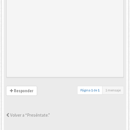
Página
1
de
1
1 mensaje
Responder
Volver a “Preséntate.”