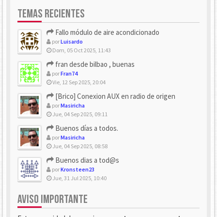
TEMAS RECIENTES
Fallo módulo de aire acondicionado
por
Luisardo
Dom, 05 Oct 2025, 11:43
fran desde bilbao , buenas
por
Fran74
Vie, 12 Sep 2025, 20:04
[Brico] Conexion AUX en radio de origen
por
Masiricha
Jue, 04 Sep 2025, 09:11
Buenos días a todos.
por
Masiricha
Jue, 04 Sep 2025, 08:58
Buenos dias a tod@s
por
Kronsteen23
Jue, 31 Jul 2025, 10:40
AVISO IMPORTANTE