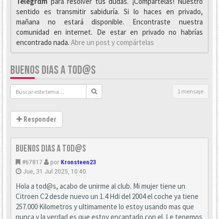
Telegrαm
para resolver tus dudas. ¡Compártelas! Nuestro
sentido es transmitir sabiduría. Si lo haces en privado,
mañana no estará disponible. Encontraste nuestra
comunidad en internet. De estar en privado no habrías
encontrado nada.
Abre un post y compártelas
BUENOS DIAS A TOD@S
1 mensaje
Responder
Buenos dias a tod@s
#67817
por
Kronsteen23
Jue, 31 Jul 2025, 10:40
Hola a tod@s, acabo de unirme al club. Mi mujer tiene un
Citroen C2 desde nuevo un 1.4 Hdi del 2004 el coche ya tiene
257.000 Kilometros y ultimamente lo estoy usando mas que
nunca y la verdad es que estoy encantado con el. Le tenemos