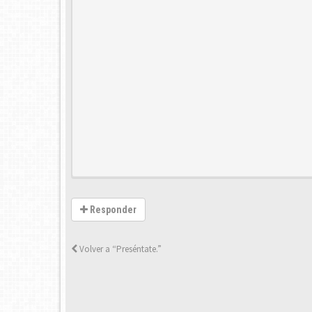
Responder
Volver a “Preséntate.”