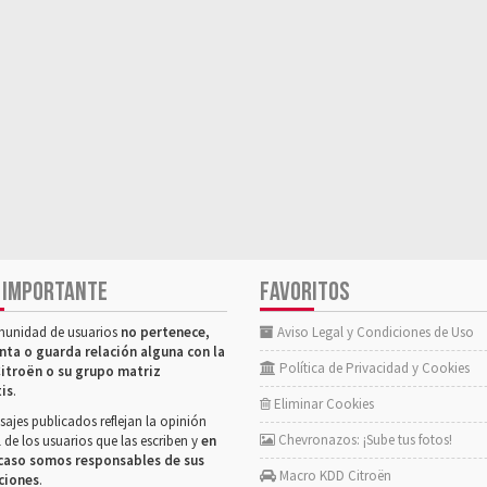
 IMPORTANTE
FAVORITOS
munidad de usuarios
no pertenece,
Aviso Legal y Condiciones de Uso
nta o guarda relación alguna con la
Política de Privacidad y Cookies
itroën o su grupo matriz
tis
.
Eliminar Cookies
ajes publicados reflejan la opinión
Chevronazos: ¡Sube tus fotos!
 de los usuarios que las escriben y
en
caso somos responsables de sus
Macro KDD Citroën
ciones
.