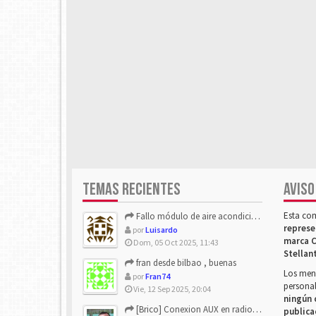
TEMAS RECIENTES
AVISO
Esta co
Fallo módulo de aire acondicionado
represe
por
Luisardo
marca C
Dom, 05 Oct 2025, 11:43
Stellan
fran desde bilbao , buenas
Los mens
por
Fran74
personal
Vie, 12 Sep 2025, 20:04
ningún 
[Brico] Conexion AUX en radio de origen
publica