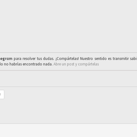
legrαm
para resolver tus dudas. ¡Compártelas! Nuestro sentido es transmitir sab
ado no habrías encontrado nada.
Abre un post y compártelas
r