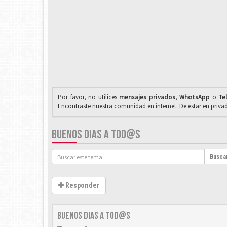
Por favor, no utilices
mensajes privados
,
WhαtsApp
o
Te
Encontraste nuestra comunidad en internet. De estar en priv
BUENOS DIAS A TOD@S
Busca
Responder
Buenos dias a tod@s