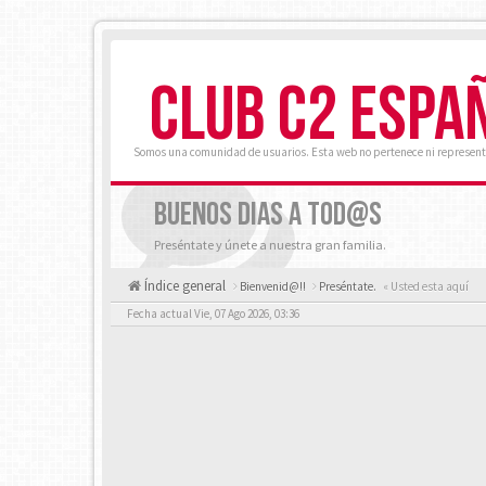
CLUB C2 ESPA
Somos una comunidad de usuarios. Esta web no pertenece ni represent
BUENOS DIAS A TOD@S
Preséntate y únete a nuestra gran familia.
Índice general
Bienvenid@!!
Preséntate.
« Usted esta aquí
Fecha actual Vie, 07 Ago 2026, 03:36