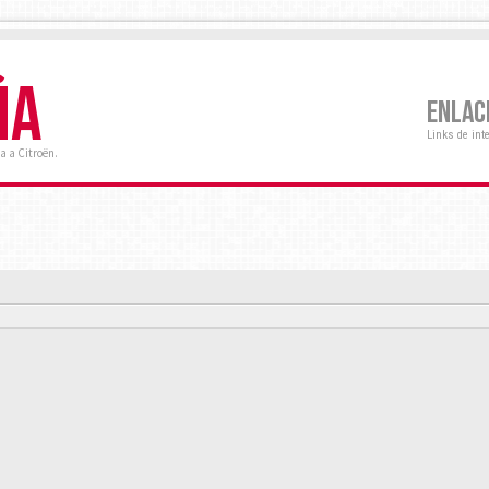
ÑA
ENLAC
Links de int
a a Citroën.