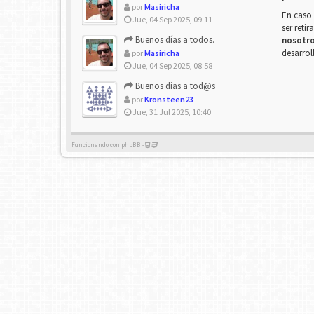
por
Masiricha
En caso 
Jue, 04 Sep 2025, 09:11
ser reti
Buenos días a todos.
nosotr
desarrol
por
Masiricha
Jue, 04 Sep 2025, 08:58
Buenos dias a tod@s
por
Kronsteen23
Jue, 31 Jul 2025, 10:40
Funcionando con phpBB -