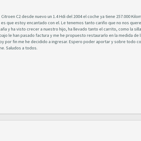
n Citroen C2 desde nuevo un 1.4 Hdi del 2004 el coche ya tiene 257.000 Kilo
d es que estoy encantado con el. Le tenemos tanto cariño que no nos que
 y ha visto crecer a nuestro hijo, ha llevado tanto el carrito, como la sill
bajo le han pasado factura y me he propuesto restaurarlo en la medida de 
oy por fin me he decidido a ingresar. Espero poder aportar y sobre todo c
he. Saludos a todos.