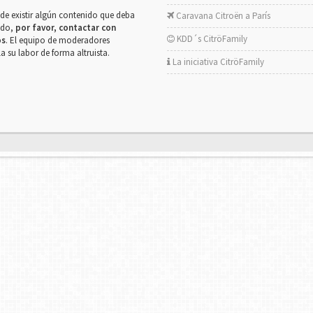
de existir algún contenido que deba
Caravana Citroën a París
rado,
por favor, contactar con
KDD´s CitröFamily
os
. El equipo de moderadores
la su labor de forma altruista.
La iniciativa CitröFamily