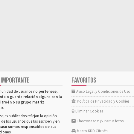
 IMPORTANTE
FAVORITOS
munidad de usuarios
no pertenece,
Aviso Legal y Condiciones de Uso
nta o guarda relación alguna con la
Política de Privacidad y Cookies
itroën o su grupo matriz
tis
.
Eliminar Cookies
ajes publicados reflejan la opinión
Chevronazos: ¡Sube tus fotos!
 de los usuarios que las escriben y
en
caso somos responsables de sus
Macro KDD Citroën
ciones
.