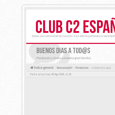
CLUB C2 ESPA
Somos una comunidad de usuarios. Esta web no pertenece ni represent
BUENOS DIAS A TOD@S
Preséntate y únete a nuestra gran familia.
Índice general
Bienvenid@!!
Preséntate.
« Usted esta aquí
Fecha actual Jue, 06 Ago 2026, 11:18