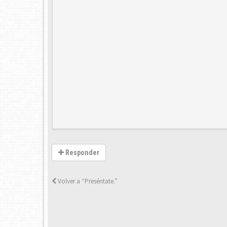
Responder
Volver a “Preséntate.”