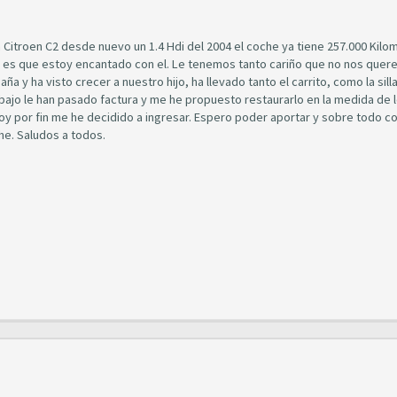
n Citroen C2 desde nuevo un 1.4 Hdi del 2004 el coche ya tiene 257.000 Kilo
d es que estoy encantado con el. Le tenemos tanto cariño que no nos que
 y ha visto crecer a nuestro hijo, ha llevado tanto el carrito, como la sill
bajo le han pasado factura y me he propuesto restaurarlo en la medida de 
oy por fin me he decidido a ingresar. Espero poder aportar y sobre todo c
he. Saludos a todos.