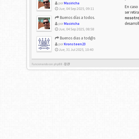
por
Masiricha
En caso 
Jue, 04 Sep 2025, 09:11
ser reti
Buenos días a todos.
nosotr
desarrol
por
Masiricha
Jue, 04 Sep 2025, 08:58
Buenos dias a tod@s
por
Kronsteen23
Jue, 31 Jul 2025, 10:40
Funcionando con phpBB -