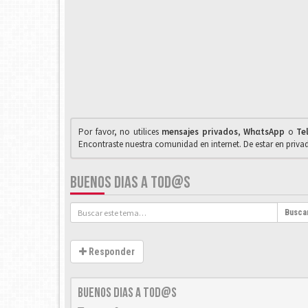
Por favor, no utilices
mensajes privados
,
WhαtsApp
o
Te
Encontraste nuestra comunidad en internet. De estar en priv
BUENOS DIAS A TOD@S
Busca
Responder
Buenos dias a tod@s