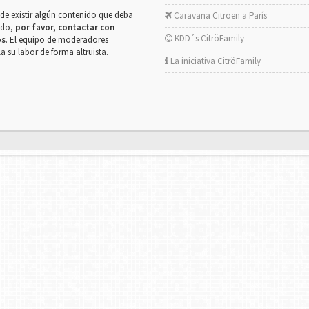
de existir algún contenido que deba
Caravana Citroën a París
rado,
por favor, contactar con
KDD´s CitröFamily
os
. El equipo de moderadores
la su labor de forma altruista.
La iniciativa CitröFamily