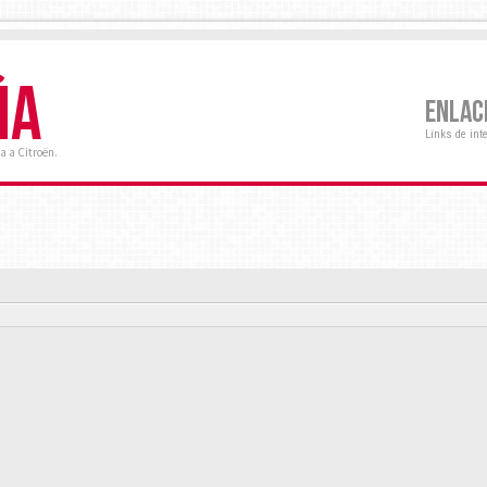
ÑA
ENLAC
Links de int
a a Citroën.