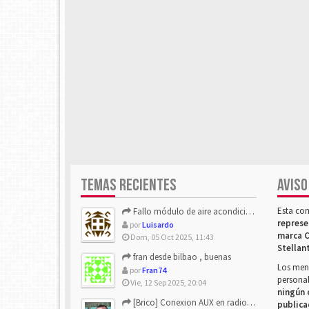
TEMAS RECIENTES
AVISO
Esta co
Fallo módulo de aire acondicionado
represe
por
Luisardo
marca C
Dom, 05 Oct 2025, 11:43
Stellan
fran desde bilbao , buenas
Los mens
por
Fran74
personal
Vie, 12 Sep 2025, 20:04
ningún 
[Brico] Conexion AUX en radio de origen
publica