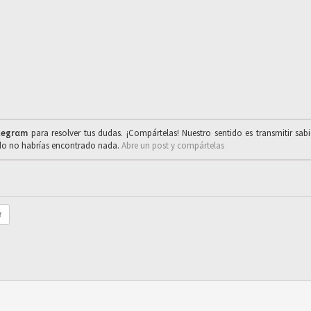
legrαm
para resolver tus dudas. ¡Compártelas! Nuestro sentido es transmitir sab
ado no habrías encontrado nada.
Abre un post y compártelas
r