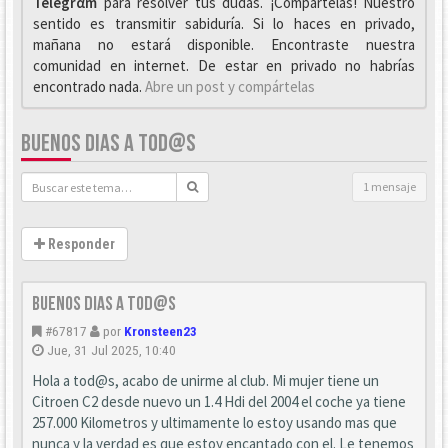
Telegrαm
para resolver tus dudas. ¡Compártelas! Nuestro
sentido es transmitir sabiduría. Si lo haces en privado,
mañana no estará disponible. Encontraste nuestra
comunidad en internet. De estar en privado no habrías
encontrado nada.
Abre un post y compártelas
BUENOS DIAS A TOD@S
1 mensaje
Responder
Buenos dias a tod@s
#67817
por
Kronsteen23
Jue, 31 Jul 2025, 10:40
Hola a tod@s, acabo de unirme al club. Mi mujer tiene un
Citroen C2 desde nuevo un 1.4 Hdi del 2004 el coche ya tiene
257.000 Kilometros y ultimamente lo estoy usando mas que
nunca y la verdad es que estoy encantado con el. Le tenemos