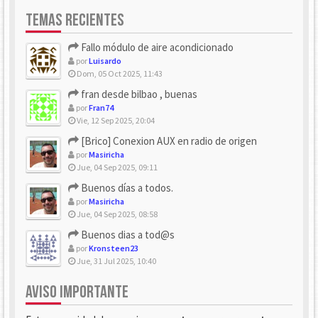
TEMAS RECIENTES
Fallo módulo de aire acondicionado
por
Luisardo
Dom, 05 Oct 2025, 11:43
fran desde bilbao , buenas
por
Fran74
Vie, 12 Sep 2025, 20:04
[Brico] Conexion AUX en radio de origen
por
Masiricha
Jue, 04 Sep 2025, 09:11
Buenos días a todos.
por
Masiricha
Jue, 04 Sep 2025, 08:58
Buenos dias a tod@s
por
Kronsteen23
Jue, 31 Jul 2025, 10:40
AVISO IMPORTANTE