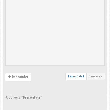
Página
1
de
1
1 mensaje
Responder
Volver a “Preséntate.”