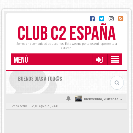
CLUB C2 ESPAÑA
Somos una comunidad de usuarios. Esta web no pertenece ni representa a
Citroën.
MENÚ
BUENOS DIAS A TOD@S
Bienvenido,
Visitante
Fecha actual Jue, 06 Ago 2026, 23:41