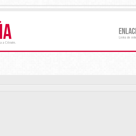
ÑA
ENLAC
Links de int
a a Citroën.