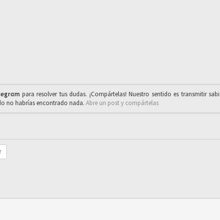
legrαm
para resolver tus dudas. ¡Compártelas! Nuestro sentido es transmitir sab
ado no habrías encontrado nada.
Abre un post y compártelas
r