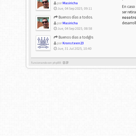
por
Masiricha
En caso 
Jue, 04 Sep 2025, 09:11
ser reti
Buenos días a todos.
nosotr
desarrol
por
Masiricha
Jue, 04 Sep 2025, 08:58
Buenos dias a tod@s
por
Kronsteen23
Jue, 31 Jul 2025, 10:40
Funcionando con phpBB -