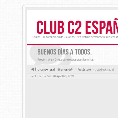
CLUB C2 ESPA
Somos una comunidad de usuarios. Esta web no pertenece ni represent
BUENOS DÍAS A TODOS.
Preséntate y únete a nuestra gran familia.
Índice general
Bienvenid@!!
Preséntate.
« Usted esta aquí
Fecha actual Sab, 08 Ago 2026, 12:09