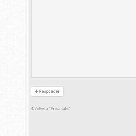
Responder
Volver a “Preséntate.”