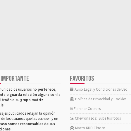
 IMPORTANTE
FAVORITOS
munidad de usuarios
no pertenece,
Aviso Legal y Condiciones de Uso
nta o guarda relación alguna con la
Política de Privacidad y Cookies
itroën o su grupo matriz
tis
.
Eliminar Cookies
ajes publicados reflejan la opinión
Chevronazos: ¡Sube tus fotos!
 de los usuarios que las escriben y
en
caso somos responsables de sus
Macro KDD Citroën
ciones
.