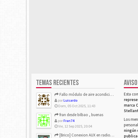
TEMAS RECIENTES
AVISO
Esta co
Fallo módulo de aire acondicionado
represe
por
Luisardo
marca C
Dom, 05 Oct 2025, 11:43
Stellan
fran desde bilbao , buenas
Los mens
por
Fran74
personal
Vie, 12 Sep 2025, 20:04
ningún 
[Brico] Conexion AUX en radio de origen
publica