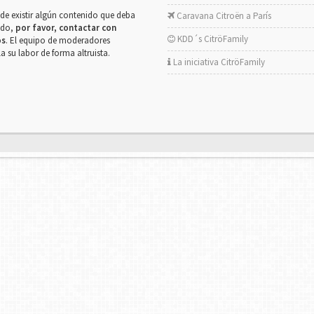
de existir algún contenido que deba
Caravana Citroën a París
rado,
por favor, contactar con
KDD´s CitröFamily
os
. El equipo de moderadores
la su labor de forma altruista.
La iniciativa CitröFamily