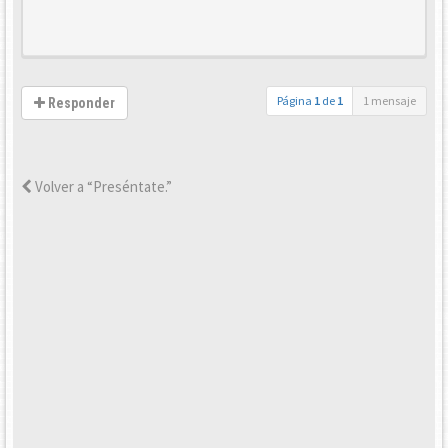
Página
1
de
1
1 mensaje
Responder
Volver a “Preséntate.”