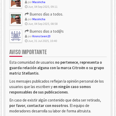
por
Masiricha
Jue, 04 Sep 2025, 09:11
Buenos días a todos.
por
Masiricha
Jue, 04 Sep 2025, 08:58
Buenos dias a tod@s
por
Kronsteen23
Jue, 31 Jul 2025, 10:40
AVISO IMPORTANTE
Esta comunidad de usuarios
no pertenece, representa o
guarda relación alguna con la marca Citroën o su grupo
matriz Stellantis
.
Los mensajes publicados reflejan la opinión personal de los
usuarios que las escriben y
en ningún caso somos
responsables de sus publicaciones
.
En caso de existir algún contenido que deba ser retirado,
por favor, contactar con nosotros
. El equipo de
moderadores desarrolla su labor de forma altruista.