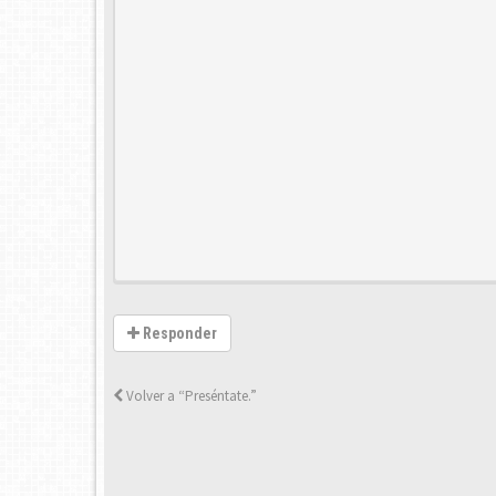
Responder
Volver a “Preséntate.”