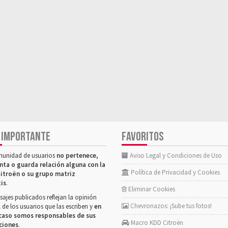
 IMPORTANTE
FAVORITOS
munidad de usuarios
no pertenece,
Aviso Legal y Condiciones de Uso
nta o guarda relación alguna con la
Política de Privacidad y Cookies
itroën o su grupo matriz
tis
.
Eliminar Cookies
ajes publicados reflejan la opinión
Chevronazos: ¡Sube tus fotos!
 de los usuarios que las escriben y
en
caso somos responsables de sus
Macro KDD Citroën
ciones
.