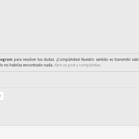
legrαm
para resolver tus dudas. ¡Compártelas! Nuestro sentido es transmitir sab
ado no habrías encontrado nada.
Abre un post y compártelas
r