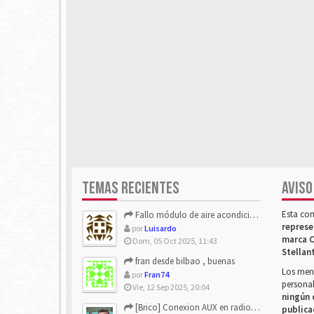
TEMAS RECIENTES
AVISO
Esta co
Fallo módulo de aire acondicionado
represe
por
Luisardo
marca C
Dom, 05 Oct 2025, 11:43
Stellan
fran desde bilbao , buenas
Los mens
por
Fran74
personal
Vie, 12 Sep 2025, 20:04
ningún 
[Brico] Conexion AUX en radio de origen
publica