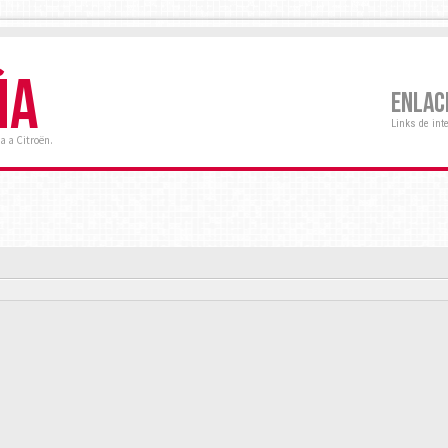
ÑA
ENLAC
Links de int
a a Citroën.