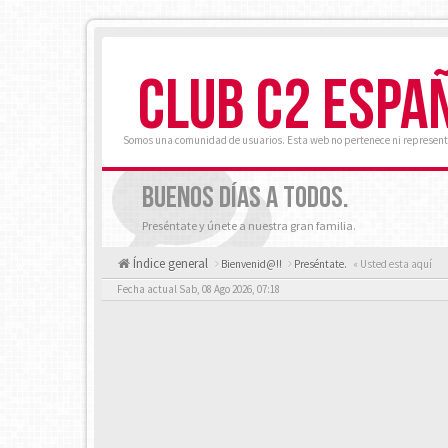
CLUB C2 ESPA
Somos una comunidad de usuarios. Esta web no pertenece ni represent
BUENOS DÍAS A TODOS.
Preséntate y únete a nuestra gran familia.
Índice general
Bienvenid@!!
Preséntate.
« Usted esta aquí
Fecha actual Sab, 08 Ago 2026, 07:18