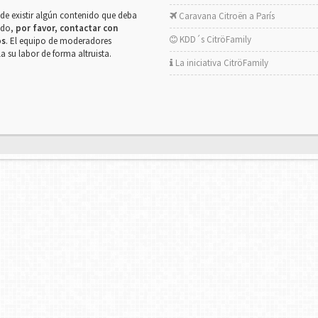
de existir algún contenido que deba
Caravana Citroën a París
rado,
por favor, contactar con
KDD´s CitröFamily
os
. El equipo de moderadores
la su labor de forma altruista.
La iniciativa CitröFamily