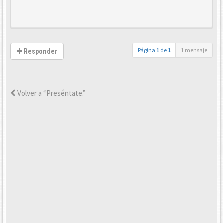
Página
1
de
1
1 mensaje
Responder
Volver a “Preséntate.”