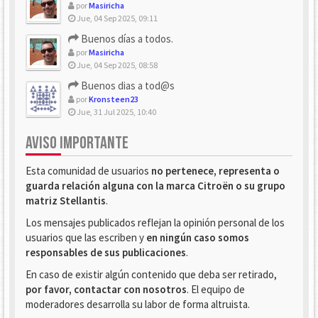
por
Masiricha
Jue, 04 Sep 2025, 09:11
Buenos días a todos.
por
Masiricha
Jue, 04 Sep 2025, 08:58
Buenos dias a tod@s
por
Kronsteen23
Jue, 31 Jul 2025, 10:40
AVISO IMPORTANTE
Esta comunidad de usuarios
no pertenece, representa o
guarda relación alguna con la marca Citroën o su grupo
matriz Stellantis
.
Los mensajes publicados reflejan la opinión personal de los
usuarios que las escriben y
en ningún caso somos
responsables de sus publicaciones
.
En caso de existir algún contenido que deba ser retirado,
por favor, contactar con nosotros
. El equipo de
moderadores desarrolla su labor de forma altruista.