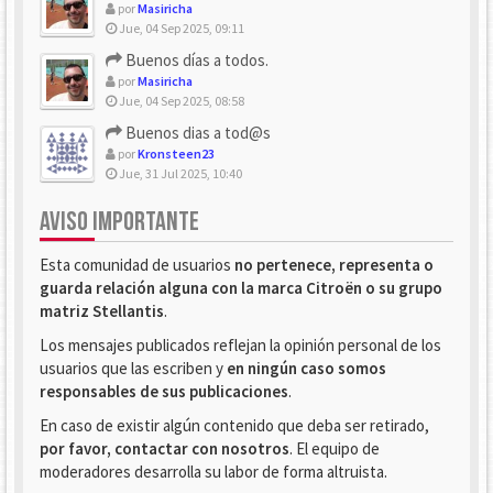
por
Masiricha
Jue, 04 Sep 2025, 09:11
Buenos días a todos.
por
Masiricha
Jue, 04 Sep 2025, 08:58
Buenos dias a tod@s
por
Kronsteen23
Jue, 31 Jul 2025, 10:40
AVISO IMPORTANTE
Esta comunidad de usuarios
no pertenece, representa o
guarda relación alguna con la marca Citroën o su grupo
matriz Stellantis
.
Los mensajes publicados reflejan la opinión personal de los
usuarios que las escriben y
en ningún caso somos
responsables de sus publicaciones
.
En caso de existir algún contenido que deba ser retirado,
por favor, contactar con nosotros
. El equipo de
moderadores desarrolla su labor de forma altruista.