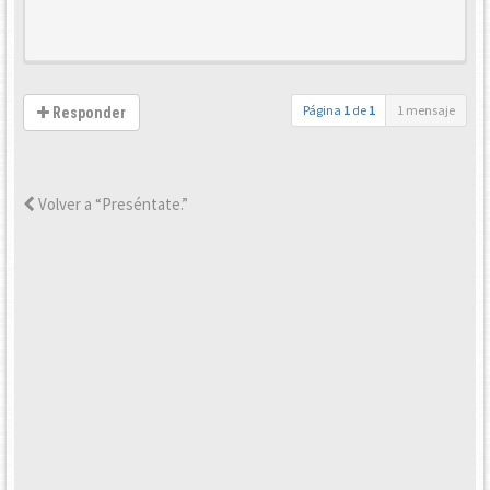
Página
1
de
1
1 mensaje
Responder
Volver a “Preséntate.”