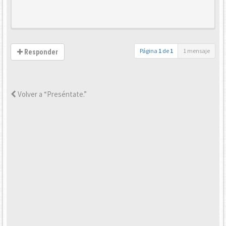
Página
1
de
1
1 mensaje
Responder
Volver a “Preséntate.”