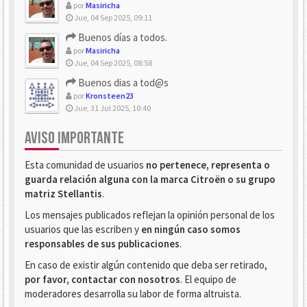
por
Masiricha
Jue, 04 Sep 2025, 09:11
Buenos días a todos.
por
Masiricha
Jue, 04 Sep 2025, 08:58
Buenos dias a tod@s
por
Kronsteen23
Jue, 31 Jul 2025, 10:40
AVISO IMPORTANTE
Esta comunidad de usuarios
no pertenece, representa o
guarda relación alguna con la marca Citroën o su grupo
matriz Stellantis
.
Los mensajes publicados reflejan la opinión personal de los
usuarios que las escriben y
en ningún caso somos
responsables de sus publicaciones
.
En caso de existir algún contenido que deba ser retirado,
por favor, contactar con nosotros
. El equipo de
moderadores desarrolla su labor de forma altruista.