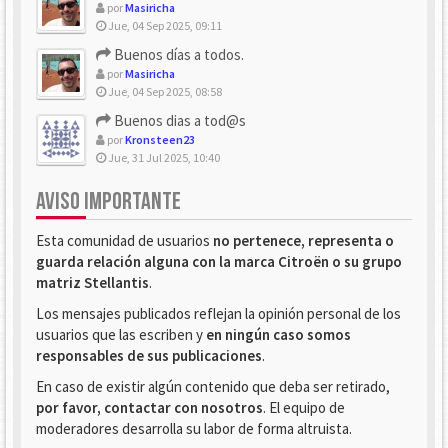
por
Masiricha
Jue, 04 Sep 2025, 09:11
Buenos días a todos.
por
Masiricha
Jue, 04 Sep 2025, 08:58
Buenos dias a tod@s
por
Kronsteen23
Jue, 31 Jul 2025, 10:40
AVISO IMPORTANTE
Esta comunidad de usuarios
no pertenece, representa o
guarda relación alguna con la marca Citroën o su grupo
matriz Stellantis
.
Los mensajes publicados reflejan la opinión personal de los
usuarios que las escriben y
en ningún caso somos
responsables de sus publicaciones
.
En caso de existir algún contenido que deba ser retirado,
por favor, contactar con nosotros
. El equipo de
moderadores desarrolla su labor de forma altruista.