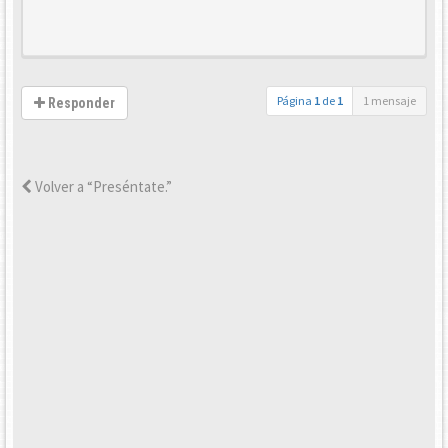
Página
1
de
1
1 mensaje
Responder
Volver a “Preséntate.”