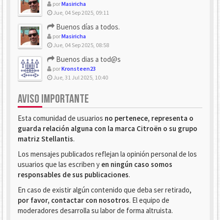
por
Masiricha
Jue, 04 Sep 2025, 09:11
Buenos días a todos.
por
Masiricha
Jue, 04 Sep 2025, 08:58
Buenos dias a tod@s
por
Kronsteen23
Jue, 31 Jul 2025, 10:40
AVISO IMPORTANTE
Esta comunidad de usuarios
no pertenece, representa o
guarda relación alguna con la marca Citroën o su grupo
matriz Stellantis
.
Los mensajes publicados reflejan la opinión personal de los
usuarios que las escriben y
en ningún caso somos
responsables de sus publicaciones
.
En caso de existir algún contenido que deba ser retirado,
por favor, contactar con nosotros
. El equipo de
moderadores desarrolla su labor de forma altruista.