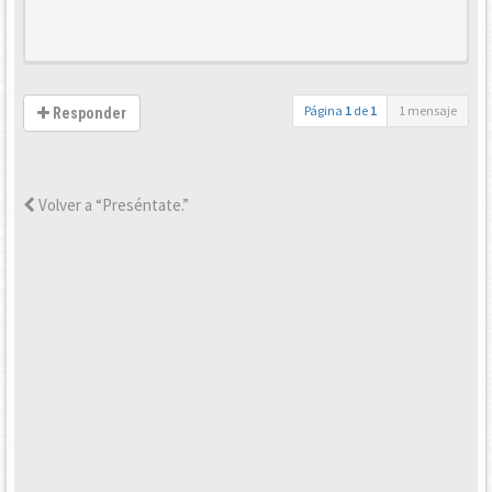
Página
1
de
1
1 mensaje
Responder
Volver a “Preséntate.”