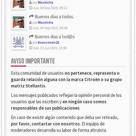
por
Masiricha
Jue, 04 Sep 2025, 09:11
Buenos días a todos.
por
Masiricha
Jue, 04 Sep 2025, 08:58
Buenos dias a tod@s
por
Kronsteen23
Jue, 31 Jul 2025, 10:40
AVISO IMPORTANTE
Esta comunidad de usuarios
no pertenece, representa o
guarda relación alguna con la marca Citroën o su grupo
matriz Stellantis
.
Los mensajes publicados reflejan la opinión personal de los
usuarios que las escriben y
en ningún caso somos
responsables de sus publicaciones
.
En caso de existir algún contenido que deba ser retirado,
por favor, contactar con nosotros
. El equipo de
moderadores desarrolla su labor de forma altruista.