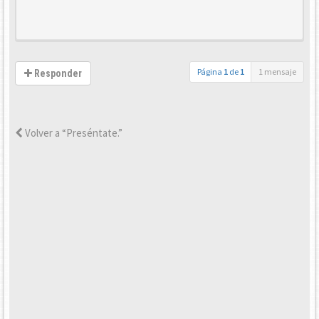
Página
1
de
1
1 mensaje
Responder
Volver a “Preséntate.”