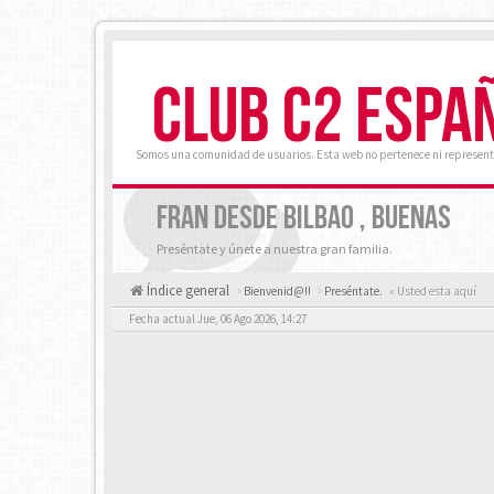
CLUB C2 ESPA
Somos una comunidad de usuarios. Esta web no pertenece ni represent
FRAN DESDE BILBAO , BUENAS
Preséntate y únete a nuestra gran familia.
Índice general
Bienvenid@!!
Preséntate.
« Usted esta aquí
Fecha actual Jue, 06 Ago 2026, 14:27