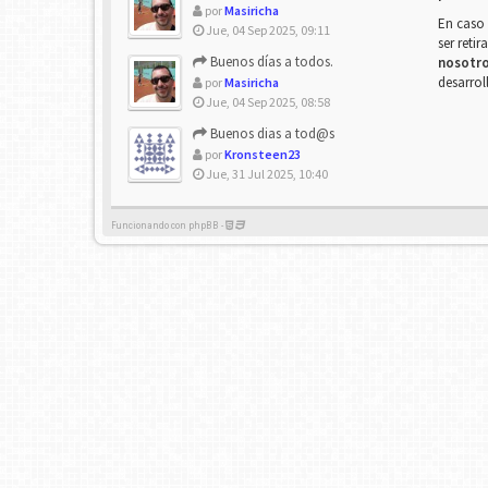
por
Masiricha
En caso 
Jue, 04 Sep 2025, 09:11
ser reti
Buenos días a todos.
nosotr
desarrol
por
Masiricha
Jue, 04 Sep 2025, 08:58
Buenos dias a tod@s
por
Kronsteen23
Jue, 31 Jul 2025, 10:40
Funcionando con phpBB -