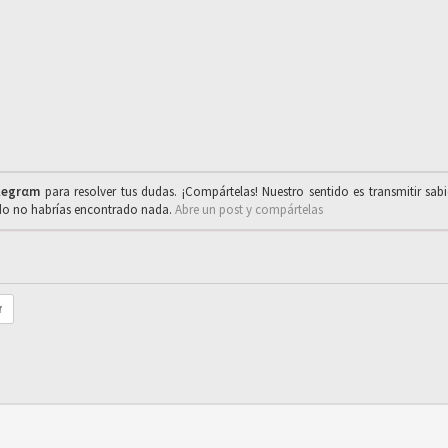
legrαm
para resolver tus dudas. ¡Compártelas! Nuestro sentido es transmitir sab
ado no habrías encontrado nada.
Abre un post y compártelas
r