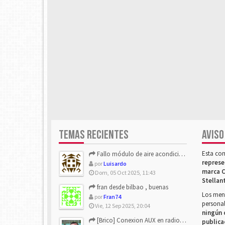
TEMAS RECIENTES
AVISO
Esta co
Fallo módulo de aire acondicionado
represe
por
Luisardo
marca C
Dom, 05 Oct 2025, 11:43
Stellan
fran desde bilbao , buenas
Los mens
por
Fran74
personal
Vie, 12 Sep 2025, 20:04
ningún 
[Brico] Conexion AUX en radio de origen
publica