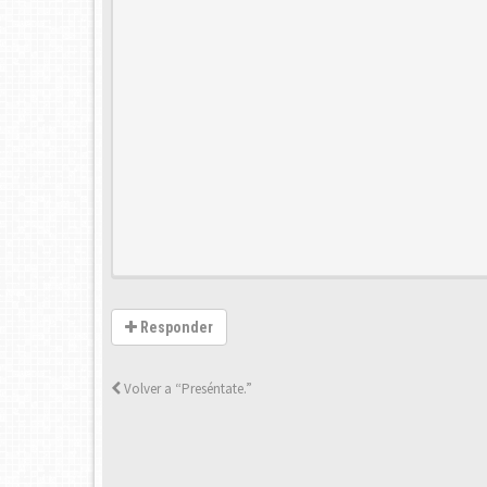
Responder
Volver a “Preséntate.”