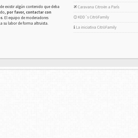
de existir algún contenido que deba
Caravana Citroën a París
rado,
por favor, contactar con
KDD´s CitröFamily
os
. El equipo de moderadores
la su labor de forma altruista.
La iniciativa CitröFamily