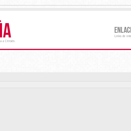
ÑA
ENLAC
Links de int
a a Citroën.