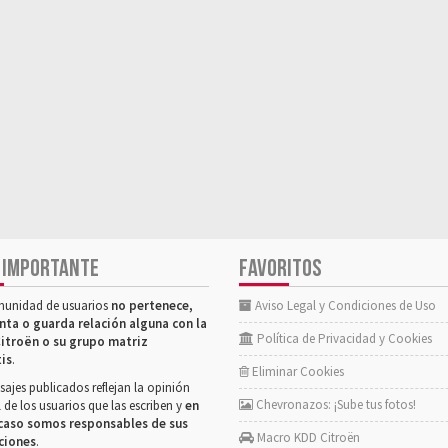
 IMPORTANTE
FAVORITOS
munidad de usuarios
no pertenece,
Aviso Legal y Condiciones de Uso
nta o guarda relación alguna con la
Política de Privacidad y Cookies
itroën o su grupo matriz
tis
.
Eliminar Cookies
ajes publicados reflejan la opinión
Chevronazos: ¡Sube tus fotos!
 de los usuarios que las escriben y
en
caso somos responsables de sus
Macro KDD Citroën
ciones
.