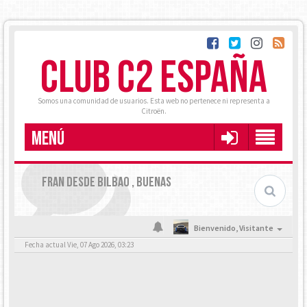
CLUB C2 ESPAÑA
Somos una comunidad de usuarios. Esta web no pertenece ni representa a
Citroën.
MENÚ
FRAN DESDE BILBAO , BUENAS
Bienvenido,
Visitante
Fecha actual Vie, 07 Ago 2026, 03:23