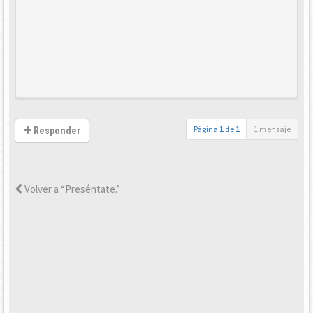
Página
1
de
1
1 mensaje
Responder
Volver a “Preséntate.”