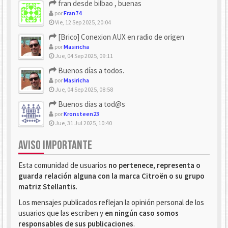
fran desde bilbao , buenas
por
Fran74
Vie, 12 Sep 2025, 20:04
[Brico] Conexion AUX en radio de origen
por
Masiricha
Jue, 04 Sep 2025, 09:11
Buenos días a todos.
por
Masiricha
Jue, 04 Sep 2025, 08:58
Buenos dias a tod@s
por
Kronsteen23
Jue, 31 Jul 2025, 10:40
AVISO IMPORTANTE
Esta comunidad de usuarios
no pertenece, representa o
guarda relación alguna con la marca Citroën o su grupo
matriz Stellantis
.
Los mensajes publicados reflejan la opinión personal de los
usuarios que las escriben y
en ningún caso somos
responsables de sus publicaciones
.