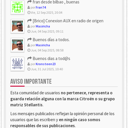
fran desde bilbao , buenas
por
Fran74
Vie, 12 Sep 2025, 20:04
[Brico] Conexion AUX en radio de origen
por
Masiricha
Jue, 04 Sep 2025, 09:11
Buenos días a todos.
por
Masiricha
Jue, 04 Sep 2025, 08:58
Buenos dias a tod@s
por
Kronsteen23
Jue, 31 Jul 2025, 10:40
AVISO IMPORTANTE
Esta comunidad de usuarios
no pertenece, representa o
guarda relación alguna con la marca Citroën o su grupo
matriz Stellantis
.
Los mensajes publicados reflejan la opinión personal de los
usuarios que las escriben y
en ningún caso somos
responsables de sus publicaciones
.