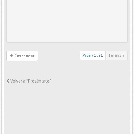
Página
1
de
1
1 mensaje
Responder
Volver a “Preséntate.”