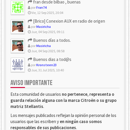
fran desde bilbao , buenas
por
Fran74
Vie, 12 Sep 2025, 20:04
[Brico] Conexion AUX en radio de origen
por
Masiricha
Jue, 04 Sep 2025, 09:11
Buenos días a todos.
por
Masiricha
Jue, 04 Sep 2025, 08:58
Buenos dias a tod@s
por
Kronsteen23
Jue, 31 Jul 2025, 10:40
AVISO IMPORTANTE
Esta comunidad de usuarios
no pertenece, representa o
guarda relación alguna con la marca Citroën o su grupo
matriz Stellantis
.
Los mensajes publicados reflejan la opinión personal de los
usuarios que las escriben y
en ningún caso somos
responsables de sus publicaciones
.