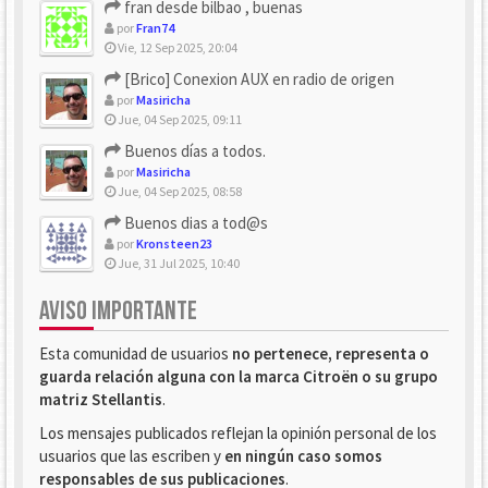
fran desde bilbao , buenas
por
Fran74
Vie, 12 Sep 2025, 20:04
[Brico] Conexion AUX en radio de origen
por
Masiricha
Jue, 04 Sep 2025, 09:11
Buenos días a todos.
por
Masiricha
Jue, 04 Sep 2025, 08:58
Buenos dias a tod@s
por
Kronsteen23
Jue, 31 Jul 2025, 10:40
AVISO IMPORTANTE
Esta comunidad de usuarios
no pertenece, representa o
guarda relación alguna con la marca Citroën o su grupo
matriz Stellantis
.
Los mensajes publicados reflejan la opinión personal de los
usuarios que las escriben y
en ningún caso somos
responsables de sus publicaciones
.