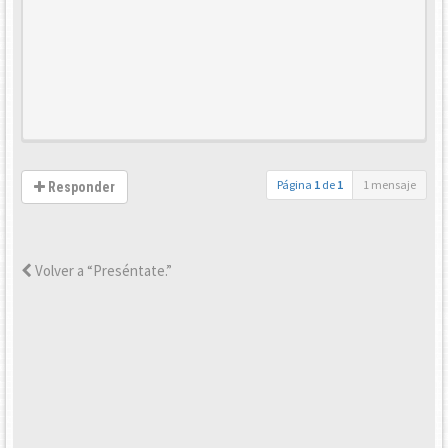
Página
1
de
1
1 mensaje
Responder
Volver a “Preséntate.”