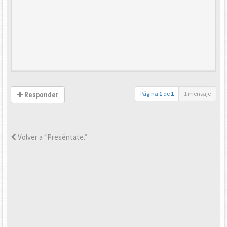
Página
1
de
1
1 mensaje
Responder
Volver a “Preséntate.”