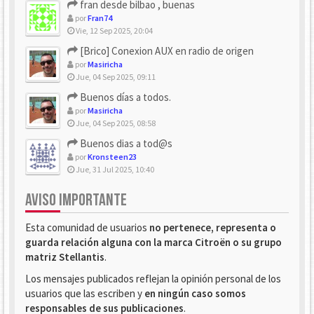
fran desde bilbao , buenas
por
Fran74
Vie, 12 Sep 2025, 20:04
[Brico] Conexion AUX en radio de origen
por
Masiricha
Jue, 04 Sep 2025, 09:11
Buenos días a todos.
por
Masiricha
Jue, 04 Sep 2025, 08:58
Buenos dias a tod@s
por
Kronsteen23
Jue, 31 Jul 2025, 10:40
AVISO IMPORTANTE
Esta comunidad de usuarios
no pertenece, representa o
guarda relación alguna con la marca Citroën o su grupo
matriz Stellantis
.
Los mensajes publicados reflejan la opinión personal de los
usuarios que las escriben y
en ningún caso somos
responsables de sus publicaciones
.