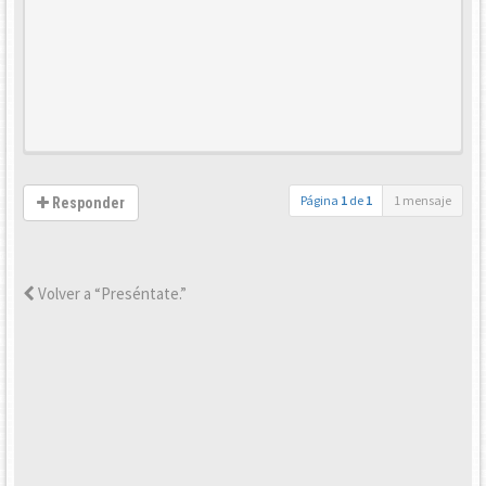
Página
1
de
1
1 mensaje
Responder
Volver a “Preséntate.”