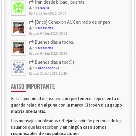
fran desde bilbao , buenas
por
Fran74
Vie, 12 Sep 2025, 20:04
[Brico] Conexion AUX en radio de origen
por
Masiricha
Jue, 04 Sep 2025, 09:11
Buenos días a todos.
por
Masiricha
Jue, 04 Sep 2025, 08:58
Buenos dias a tod@s
por
Kronsteen23
Jue, 31 Jul 2025, 10:40
AVISO IMPORTANTE
Esta comunidad de usuarios
no pertenece, representa o
guarda relación alguna con la marca Citroën o su grupo
matriz Stellantis
.
Los mensajes publicados reflejan la opinión personal de los
usuarios que las escriben y
en ningún caso somos
responsables de sus publicaciones
.