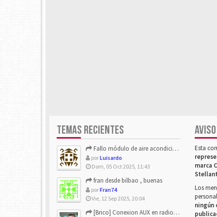
TEMAS RECIENTES
AVISO
Esta co
Fallo módulo de aire acondicionado
represe
por
Luisardo
marca C
Dom, 05 Oct 2025, 11:43
Stellan
fran desde bilbao , buenas
Los mens
por
Fran74
personal
Vie, 12 Sep 2025, 20:04
ningún 
[Brico] Conexion AUX en radio de origen
publica