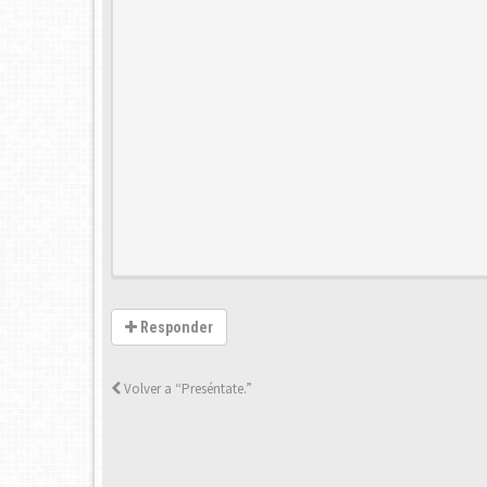
Responder
Volver a “Preséntate.”