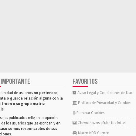
 IMPORTANTE
FAVORITOS
munidad de usuarios
no pertenece,
Aviso Legal y Condiciones de Uso
nta o guarda relación alguna con la
Política de Privacidad y Cookies
itroën o su grupo matriz
tis
.
Eliminar Cookies
ajes publicados reflejan la opinión
Chevronazos: ¡Sube tus fotos!
 de los usuarios que las escriben y
en
caso somos responsables de sus
Macro KDD Citroën
ciones
.