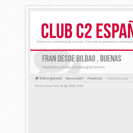
CLUB C2 ESPA
Somos una comunidad de usuarios. Esta web no pertenece ni represent
FRAN DESDE BILBAO , BUENAS
Preséntate y únete a nuestra gran familia.
Índice general
Bienvenid@!!
Preséntate.
« Usted esta aquí
Fecha actual Sab, 08 Ago 2026, 03:00