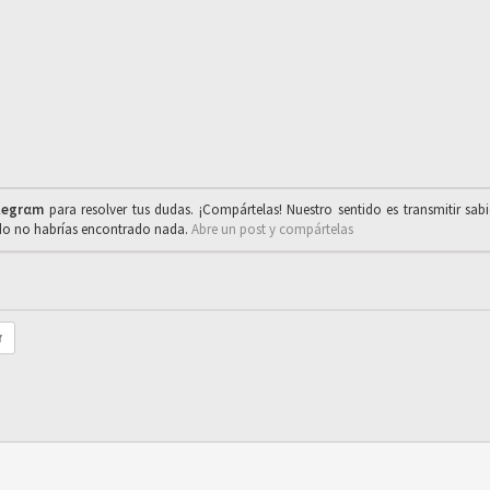
legrαm
para resolver tus dudas. ¡Compártelas! Nuestro sentido es transmitir sab
ado no habrías encontrado nada.
Abre un post y compártelas
r