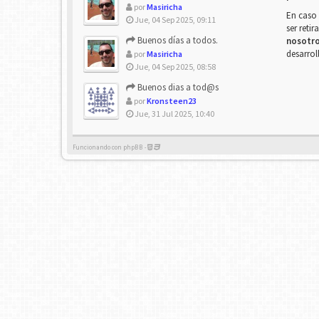
por
Masiricha
En caso 
Jue, 04 Sep 2025, 09:11
ser reti
Buenos días a todos.
nosotr
desarrol
por
Masiricha
Jue, 04 Sep 2025, 08:58
Buenos dias a tod@s
por
Kronsteen23
Jue, 31 Jul 2025, 10:40
Funcionando con phpBB -