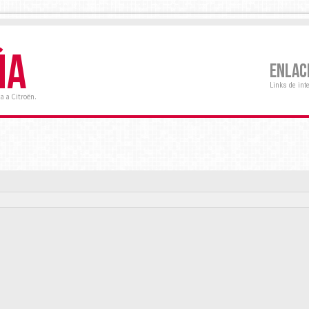
ÑA
ENLAC
Links de int
a a Citroën.