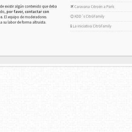
de existir algún contenido que deba
Caravana Citroën a París
rado,
por favor, contactar con
KDD´s CitröFamily
os
. El equipo de moderadores
la su labor de forma altruista.
La iniciativa CitröFamily