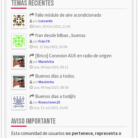
TEMAS RECIENTES
Fallo módulo de aire acondicionado
por
Luisardo
Dom, 05 Oct 2025, 11:43
fran desde bilbao , buenas
por
Fran74
Vie, 12 Sep 2025, 20:04
[Brico] Conexion AUX en radio de origen
por
Masiricha
Jue, 04 Sep 2025, 09:11
Buenos días a todos.
por
Masiricha
Jue, 04 Sep 2025, 08:58
Buenos dias a tod@s
por
Kronsteen23
Jue, 31 Jul 2025, 10:40
AVISO IMPORTANTE
Esta comunidad de usuarios
no pertenece, representa o