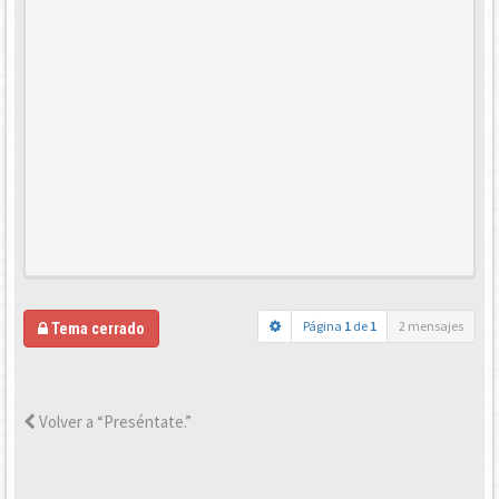
Página
1
de
1
2 mensajes
Tema cerrado
Volver a “Preséntate.”