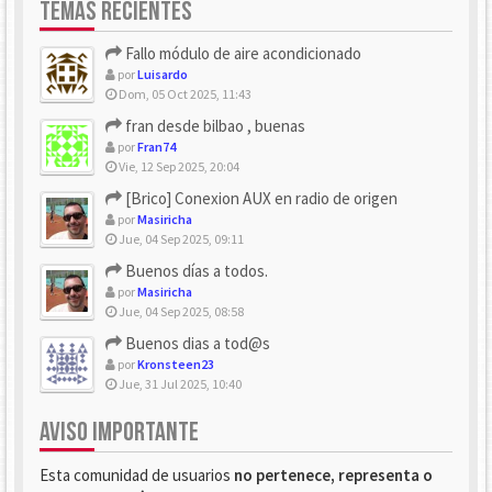
TEMAS RECIENTES
Fallo módulo de aire acondicionado
por
Luisardo
Dom, 05 Oct 2025, 11:43
fran desde bilbao , buenas
por
Fran74
Vie, 12 Sep 2025, 20:04
[Brico] Conexion AUX en radio de origen
por
Masiricha
Jue, 04 Sep 2025, 09:11
Buenos días a todos.
por
Masiricha
Jue, 04 Sep 2025, 08:58
Buenos dias a tod@s
por
Kronsteen23
Jue, 31 Jul 2025, 10:40
AVISO IMPORTANTE
Esta comunidad de usuarios
no pertenece, representa o