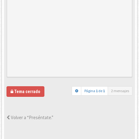
Página
1
de
1
2 mensajes
Tema cerrado
Volver a “Preséntate.”