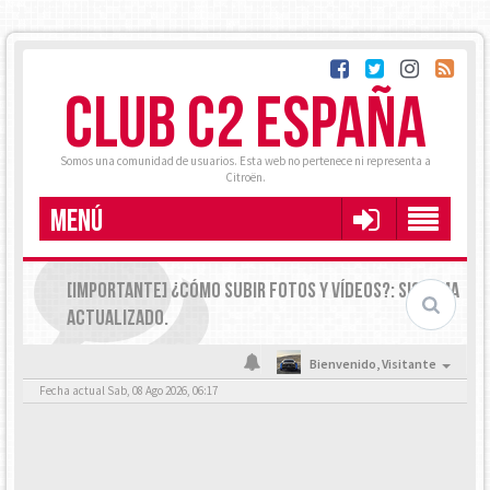
CLUB C2 ESPAÑA
Somos una comunidad de usuarios. Esta web no pertenece ni representa a
Citroën.
MENÚ
[IMPORTANTE] ¿CÓMO SUBIR FOTOS Y VÍDEOS?: SISTEMA
ACTUALIZADO.
Bienvenido,
Visitante
Fecha actual Sab, 08 Ago 2026, 06:17